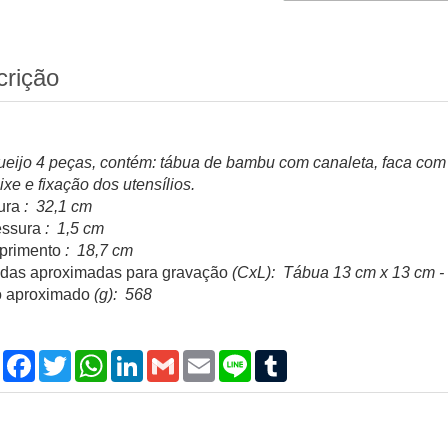
crição
queijo 4 peças, contém: tábua de bambu com canaleta, faca com
xe e fixação dos utensílios.
ura
: 32,1 cm
ssura
: 1,5 cm
rimento
: 18,7 cm
das aproximadas para gravação
(CxL): Tábua 13 cm x 13 cm -
 aproximado
(g): 568
Compartilhar
Facebook
Twitter
WhatsApp
LinkedIn
Gmail
Email
Line
Tumblr