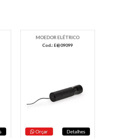
MOEDOR ELÉTRICO
Cod.: E@09099
s
Orçar
Detalhes