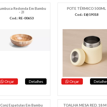
umbuca Redonda Em Bambu
POTE TÉRMICO 500ML
- 2l
Cod.: E@19018
Cod.: RE-00653
Orçar
Detalhes
Orçar
Detalhe
Conj Espatulas Em Bambu
TOALHA MESA RED. 18 M