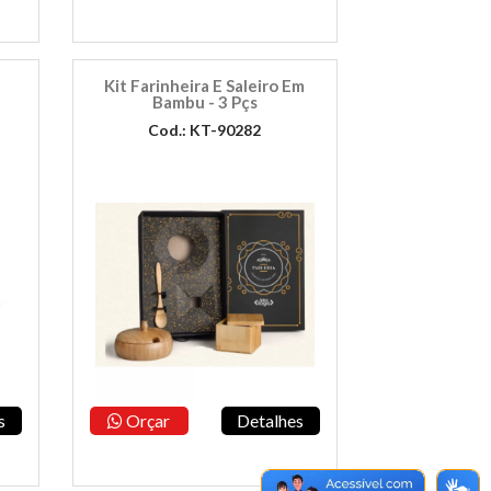
Kit Farinheira E Saleiro Em
Bambu - 3 Pçs
Cod.: KT-90282
s
Orçar
Detalhes