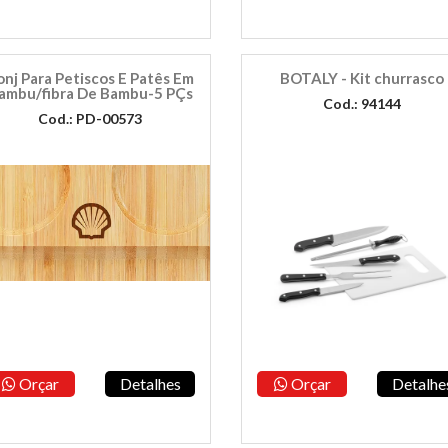
onj Para Petiscos E Patês Em
BOTALY - Kit churrasco
ambu/fibra De Bambu-5 PÇs
Cod.: 94144
Cod.: PD-00573
Orçar
Detalhes
Orçar
Detalhe