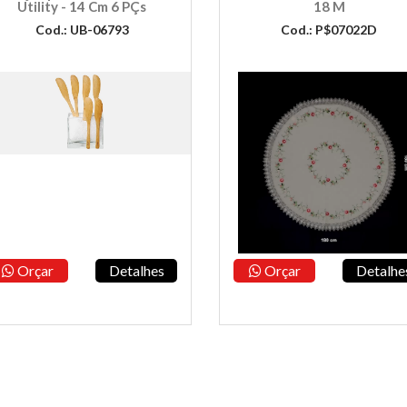
Utility - 14 Cm 6 PÇs
18 M
Cod.: UB-06793
Cod.: P$07022D
Orçar
Detalhes
Orçar
Detalhe