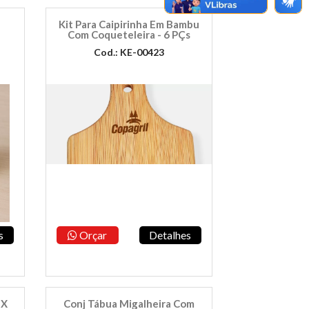
Kit Para Caipirinha Em Bambu
Com Coqueteleira - 6 PÇs
Cod.: KE-00423
s
Orçar
Detalhes
 X
Conj Tábua Migalheira Com