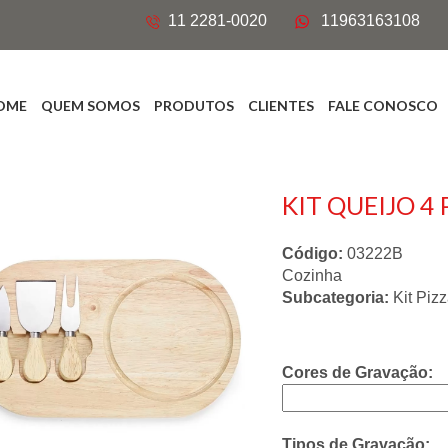
11 2281-0020
11963163108
OME
QUEM SOMOS
PRODUTOS
CLIENTES
FALE CONOSCO
KIT QUEIJO 4
Código:
03222B
Cozinha
Subcategoria:
Kit Piz
Cores de Gravação:
Tipos de Gravação: