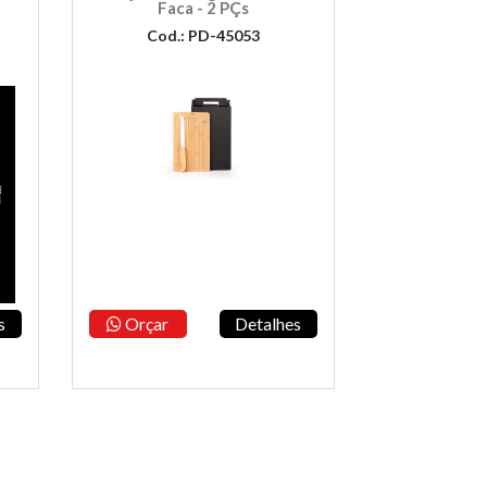
Faca - 2 PÇs
Cod.: PD-45053
s
Orçar
Detalhes