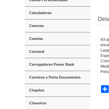
Calculadoras
Des
Canecas
Canetas
Kit 
encai
Larg
Carnaval
Espe
Comp
Carregadores Power Bank
Medi
Peso
Carteiras e Porta Documentos
Chapéus
Chaveiros