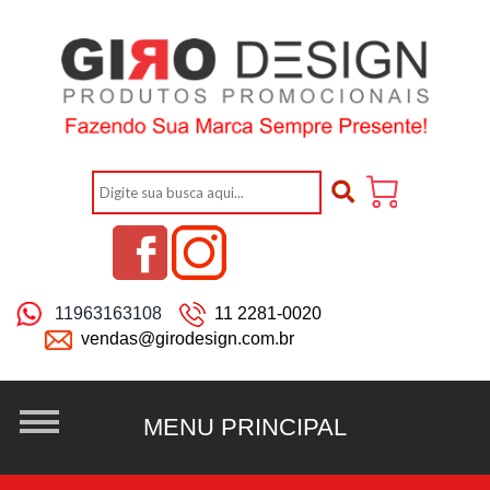
11963163108
11 2281-0020
vendas@girodesign.com.br