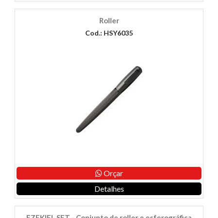
Roller
Cod.: HSY6035
Orçar
Detalhes
EZEKIEL SET - Conjunto de roller e esferográfica