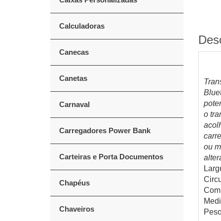
Calculadoras
Des
Canecas
Canetas
Tran
Blue
pote
Carnaval
o tr
acol
Carregadores Power Bank
carr
ou m
Carteiras e Porta Documentos
alte
Larg
Circ
Chapéus
Comp
Medi
Chaveiros
Peso