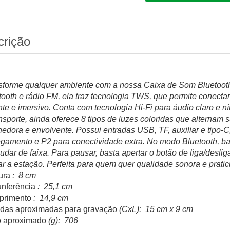
crição
sforme qualquer ambiente com a nossa Caixa de Som Bluetoot
tooth e rádio FM, ela traz tecnologia TWS, que permite conect
nte e imersivo. Conta com tecnologia Hi-Fi para áudio claro e ní
ansporte, ainda oferece 8 tipos de luzes coloridas que alterna
hedora e envolvente. Possui entradas USB, TF, auxiliar e tipo-
egamento e P2 para conectividade extra. No modo Bluetooth, bas
udar de faixa. Para pausar, basta apertar o botão de liga/desli
rar a estação. Perfeita para quem quer qualidade sonora e pratic
ura
: 8 cm
unferência
: 25,1 cm
rimento
: 14,9 cm
das aproximadas para gravação
(CxL): 15 cm x 9 cm
 aproximado
(g): 706