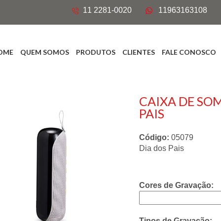
11 2281-0020
11963163108
OME
QUEM SOMOS
PRODUTOS
CLIENTES
FALE CONOSCO
CAIXA DE SO
PAIS
Código:
05079
Dia dos Pais
Cores de Gravação:
Tipos de Gravação: