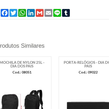
Compartilhar
Facebook
Twitter
WhatsApp
LinkedIn
Gmail
Email
Line
Tumblr
rodutos Similares
MOCHILA DE NYLON 25L -
PORTA-RELÓGIOS - DIA D
DIA DOS PAIS
PAIS
Cod.: 08051
Cod.: 09022