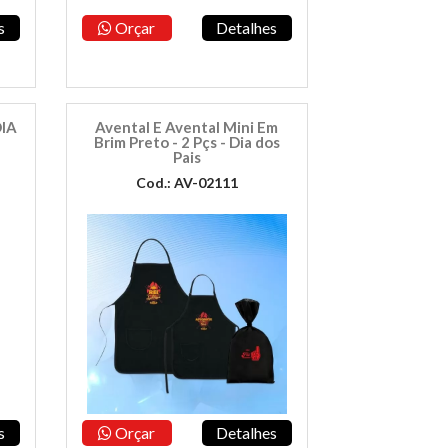
s
Orçar
Detalhes
IA
Avental E Avental Mini Em
Brim Preto - 2 Pçs - Dia dos
Pais
Cod.: AV-02111
s
Orçar
Detalhes