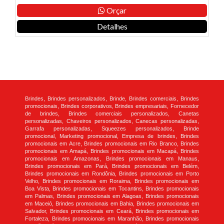
Orçar
Detalhes
Brindes, Brindes personalizados, Brinde, Brindes comerciais, Brindes
promocionais, Brindes corporativos, Brindes empresariais, Fornecedor
de brindes, Brindes comerciais personalizados, Canetas
personalizadas, Chaveiros personalizados, Canecas personalizadas,
Garrafa personalizadas, Squeezes personalizados, Brinde
promocional, Marketing promocional, Empresa de brindes, Brindes
promocionais em Acre, Brindes promocionais em Rio Branco, Brindes
promocionais em Amapá, Brindes promocionais em Macapá, Brindes
promocionais em Amazonas, Brindes promocionais em Manaus,
Brindes promocionais em Pará, Brindes promocionais em Belém,
Brindes promocionais em Rondônia, Brindes promocionais em Porto
Velho, Brindes promocionais em Roraima, Brindes promocionais em
Boa Vista, Brindes promocionais em Tocantins, Brindes promocionais
em Palmas, Brindes promocionais em Alagoas, Brindes promocionais
em Maceió, Brindes promocionais em Bahia, Brindes promocionais em
Salvador, Brindes promocionais em Ceará, Brindes promocionais em
Fortaleza, Brindes promocionais em Maranhão, Brindes promocionais