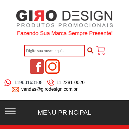
11963163108
11 2281-0020
vendas@girodesign.com.br