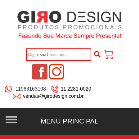
11963163108
11 2281-0020
vendas@girodesign.com.br