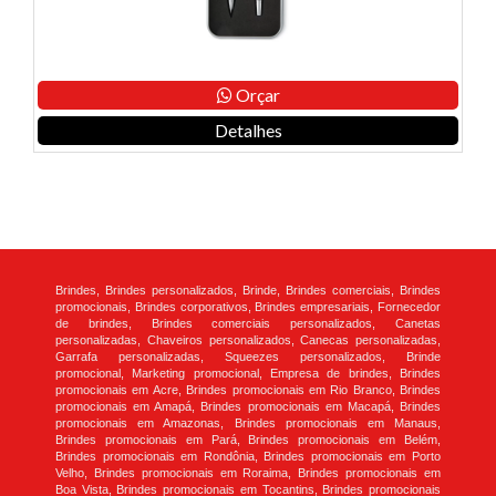
Orçar
Detalhes
Brindes, Brindes personalizados, Brinde, Brindes comerciais, Brindes
promocionais, Brindes corporativos, Brindes empresariais, Fornecedor
de brindes, Brindes comerciais personalizados, Canetas
personalizadas, Chaveiros personalizados, Canecas personalizadas,
Garrafa personalizadas, Squeezes personalizados, Brinde
promocional, Marketing promocional, Empresa de brindes, Brindes
promocionais em Acre, Brindes promocionais em Rio Branco, Brindes
promocionais em Amapá, Brindes promocionais em Macapá, Brindes
promocionais em Amazonas, Brindes promocionais em Manaus,
Brindes promocionais em Pará, Brindes promocionais em Belém,
Brindes promocionais em Rondônia, Brindes promocionais em Porto
Velho, Brindes promocionais em Roraima, Brindes promocionais em
Boa Vista, Brindes promocionais em Tocantins, Brindes promocionais