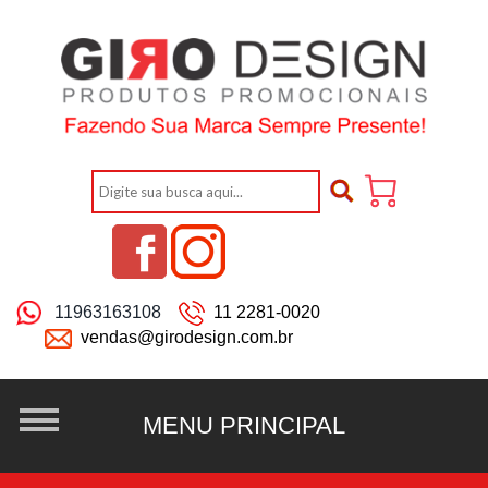
11963163108
11 2281-0020
vendas@girodesign.com.br