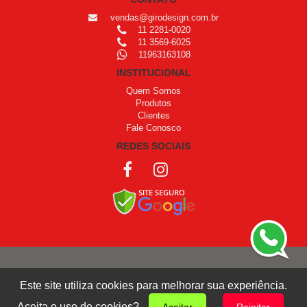
vendas@girodesign.com.br
11 2281-0020
11 3569-6025
11963163108
INSTITUCIONAL
Quem Somos
Produtos
Clientes
Fale Conosco
REDES SOCIAIS
COPYRIGHT © 1999 - 2026 /
OPROGRAMADOR
Este site utiliza cookies para melhorar sua experiência.
Giro Design
Aceita o uso de cookies?