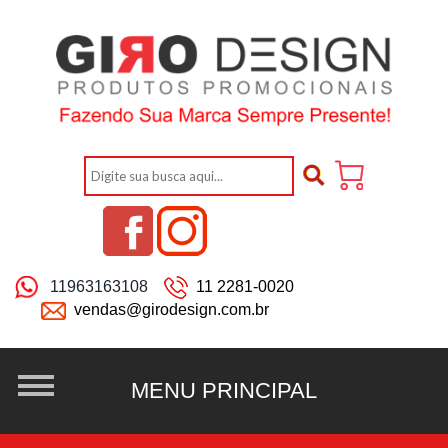
11963163108
11 2281-0020
vendas@girodesign.com.br