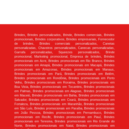
Brindes, Brindes personalizados, Brinde, Brindes comerciais, Brindes
promocionais, Brindes corporativos, Brindes empresariais, Fornecedor
de brindes, Brindes comerciais personalizados, Canetas
personalizadas, Chaveiros personalizados, Canecas personalizadas,
Garrafa personalizadas, Squeezes personalizados, Brinde
promocional, Marketing promocional, Empresa de brindes, Brindes
promocionais em Acre, Brindes promocionais em Rio Branco, Brindes
promocionais em Amapá, Brindes promocionais em Macapá, Brindes
promocionais em Amazonas, Brindes promocionais em Manaus,
Brindes promocionais em Pará, Brindes promocionais em Belém,
Brindes promocionais em Rondônia, Brindes promocionais em Porto
Velho, Brindes promocionais em Roraima, Brindes promocionais em
Boa Vista, Brindes promocionais em Tocantins, Brindes promocionais
em Palmas, Brindes promocionais em Alagoas, Brindes promocionais
em Maceió, Brindes promocionais em Bahia, Brindes promocionais em
Salvador, Brindes promocionais em Ceará, Brindes promocionais em
Fortaleza, Brindes promocionais em Maranhão, Brindes promocionais
em São Luís, Brindes promocionais em Paraíba, Brindes promocionais
em João Pessoa, Brindes promocionais em Pernambuco, Brindes
promocionais em Recife, Brindes promocionais em Piauí, Brindes
promocionais em Teresina, Brindes promocionais em Rio Grande do
Norte, Brindes promocionais em Natal, Brindes promocionais em