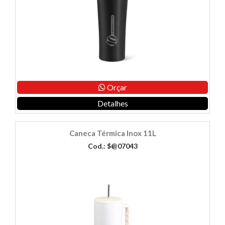
Orçar
Detalhes
Caneca Térmica Inox 11L
Cod.: $@07043