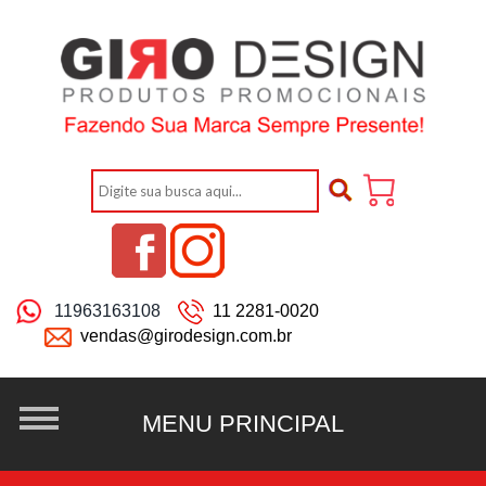
11963163108
11 2281-0020
vendas@girodesign.com.br