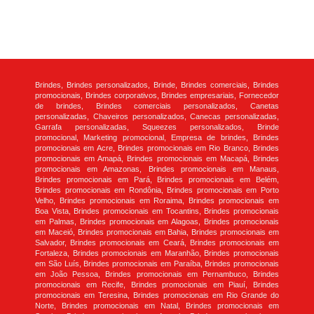
Brindes, Brindes personalizados, Brinde, Brindes comerciais, Brindes
promocionais, Brindes corporativos, Brindes empresariais, Fornecedor
de brindes, Brindes comerciais personalizados, Canetas
personalizadas, Chaveiros personalizados, Canecas personalizadas,
Garrafa personalizadas, Squeezes personalizados, Brinde
promocional, Marketing promocional, Empresa de brindes, Brindes
promocionais em Acre, Brindes promocionais em Rio Branco, Brindes
promocionais em Amapá, Brindes promocionais em Macapá, Brindes
promocionais em Amazonas, Brindes promocionais em Manaus,
Brindes promocionais em Pará, Brindes promocionais em Belém,
Brindes promocionais em Rondônia, Brindes promocionais em Porto
Velho, Brindes promocionais em Roraima, Brindes promocionais em
Boa Vista, Brindes promocionais em Tocantins, Brindes promocionais
em Palmas, Brindes promocionais em Alagoas, Brindes promocionais
em Maceió, Brindes promocionais em Bahia, Brindes promocionais em
Salvador, Brindes promocionais em Ceará, Brindes promocionais em
Fortaleza, Brindes promocionais em Maranhão, Brindes promocionais
em São Luís, Brindes promocionais em Paraíba, Brindes promocionais
em João Pessoa, Brindes promocionais em Pernambuco, Brindes
promocionais em Recife, Brindes promocionais em Piauí, Brindes
promocionais em Teresina, Brindes promocionais em Rio Grande do
Norte, Brindes promocionais em Natal, Brindes promocionais em