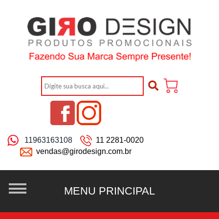
11963163108
11 2281-0020
vendas@girodesign.com.br