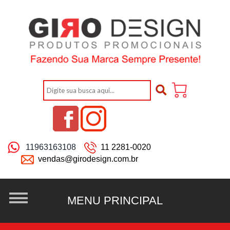
11963163108
11 2281-0020
vendas@girodesign.com.br