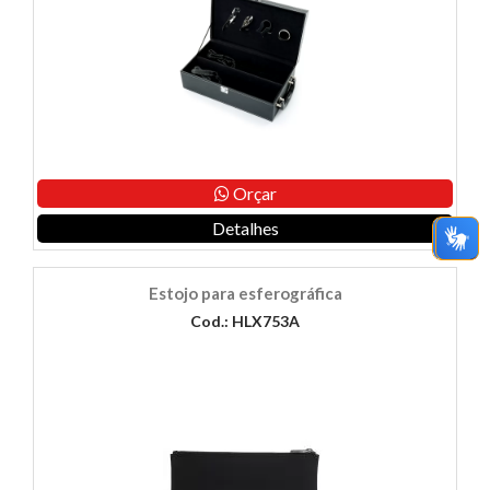
Orçar
Detalhes
Estojo para esferográfica
Cod.: HLX753A