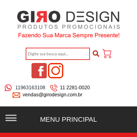
11963163108
11 2281-0020
vendas@girodesign.com.br