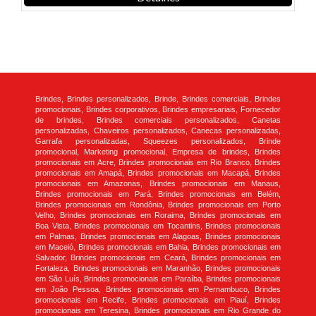
Brindes, Brindes personalizados, Brinde, Brindes comerciais, Brindes
promocionais, Brindes corporativos, Brindes empresariais, Fornecedor
de brindes, Brindes comerciais personalizados, Canetas
personalizadas, Chaveiros personalizados, Canecas personalizadas,
Garrafa personalizadas, Squeezes personalizados, Brinde
promocional, Marketing promocional, Empresa de brindes, Brindes
promocionais em Acre, Brindes promocionais em Rio Branco, Brindes
promocionais em Amapá, Brindes promocionais em Macapá, Brindes
promocionais em Amazonas, Brindes promocionais em Manaus,
Brindes promocionais em Pará, Brindes promocionais em Belém,
Brindes promocionais em Rondônia, Brindes promocionais em Porto
Velho, Brindes promocionais em Roraima, Brindes promocionais em
Boa Vista, Brindes promocionais em Tocantins, Brindes promocionais
em Palmas, Brindes promocionais em Alagoas, Brindes promocionais
em Maceió, Brindes promocionais em Bahia, Brindes promocionais em
Salvador, Brindes promocionais em Ceará, Brindes promocionais em
Fortaleza, Brindes promocionais em Maranhão, Brindes promocionais
em São Luís, Brindes promocionais em Paraíba, Brindes promocionais
em João Pessoa, Brindes promocionais em Pernambuco, Brindes
promocionais em Recife, Brindes promocionais em Piauí, Brindes
promocionais em Teresina, Brindes promocionais em Rio Grande do