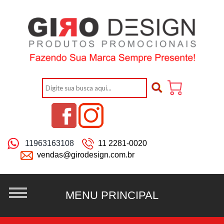
11963163108
11 2281-0020
vendas@girodesign.com.br