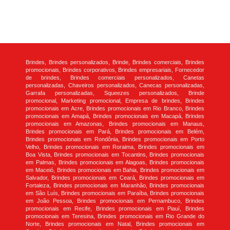
Brindes, Brindes personalizados, Brinde, Brindes comerciais, Brindes
promocionais, Brindes corporativos, Brindes empresariais, Fornecedor
de brindes, Brindes comerciais personalizados, Canetas
personalizadas, Chaveiros personalizados, Canecas personalizadas,
Garrafa personalizadas, Squeezes personalizados, Brinde
promocional, Marketing promocional, Empresa de brindes, Brindes
promocionais em Acre, Brindes promocionais em Rio Branco, Brindes
promocionais em Amapá, Brindes promocionais em Macapá, Brindes
promocionais em Amazonas, Brindes promocionais em Manaus,
Brindes promocionais em Pará, Brindes promocionais em Belém,
Brindes promocionais em Rondônia, Brindes promocionais em Porto
Velho, Brindes promocionais em Roraima, Brindes promocionais em
Boa Vista, Brindes promocionais em Tocantins, Brindes promocionais
em Palmas, Brindes promocionais em Alagoas, Brindes promocionais
em Maceió, Brindes promocionais em Bahia, Brindes promocionais em
Salvador, Brindes promocionais em Ceará, Brindes promocionais em
Fortaleza, Brindes promocionais em Maranhão, Brindes promocionais
em São Luís, Brindes promocionais em Paraíba, Brindes promocionais
em João Pessoa, Brindes promocionais em Pernambuco, Brindes
promocionais em Recife, Brindes promocionais em Piauí, Brindes
promocionais em Teresina, Brindes promocionais em Rio Grande do
Norte, Brindes promocionais em Natal, Brindes promocionais em