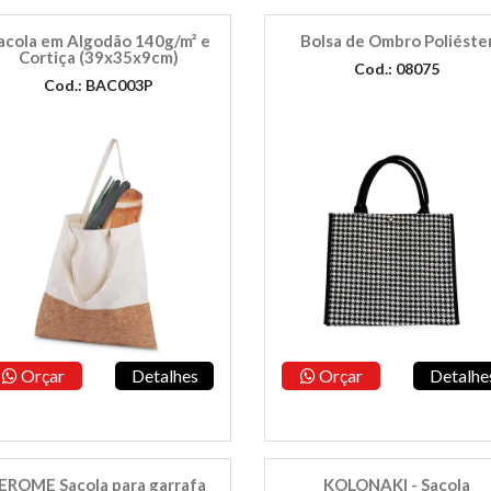
acola em Algodão 140g/m² e
Bolsa de Ombro Poliéste
Cortiça (39x35x9cm)
Cod.: 08075
Cod.: BAC003P
Orçar
Detalhes
Orçar
Detalhe
EROME Sacola para garrafa
KOLONAKI - Sacola