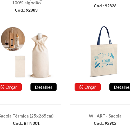
100% algodão
Cod.: 92826
Cod.: 92883
Orçar
Detalhes
Orçar
Detalhe
Sacola Térmica (25x265cm)
WHARF - Sacola
Cod.: BTN301
Cod.: 92902