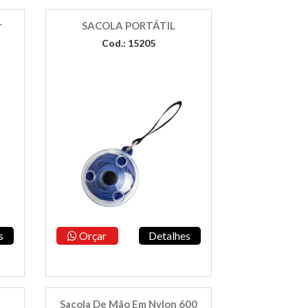
r
SACOLA PORTÁTIL
Cod.: 15205
s
Orçar
Detalhes
Sacola De Mão Em Nylon 600