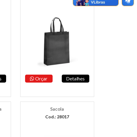
s
Orçar
Detalhes
a
Sacola
Cod.: 28017