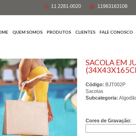
11 2281-0020
11963163108
OME
QUEM SOMOS
PRODUTOS
CLIENTES
FALE CONOSCO
SACOLA EM J
(34X43X165C
Código:
BJT002P
Sacolas
Subcategoria:
Algodã
Cores de Gravação: