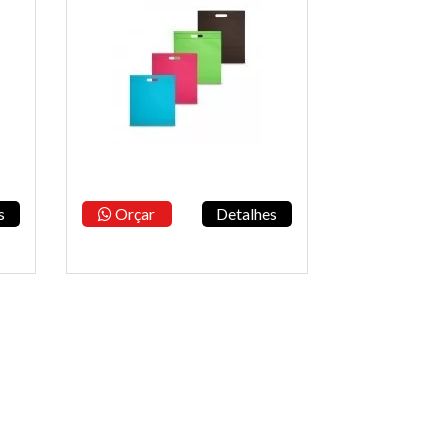
s
Orçar
Detalhes