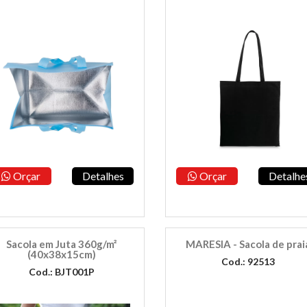
Orçar
Detalhes
Orçar
Detalhe
Sacola em Juta 360g/m²
MARESIA - Sacola de prai
(40x38x15cm)
Cod.: 92513
Cod.: BJT001P