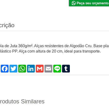
Peça seu orçamento
crição
la de Juta 360g/m². Alças resistentes de Algodão Cru. Base plan
lástico PP. Alça com altura de 20 cm, ideal para transporte.
Compartilhar
Facebook
Twitter
WhatsApp
LinkedIn
Gmail
Email
Line
Tumblr
rodutos Similares