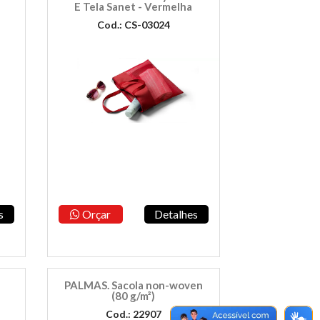
E Tela Sanet - Vermelha
Cod.: CS-03024
s
Orçar
Detalhes
PALMAS. Sacola non-woven
(80 g/m²)
Cod.: 22907