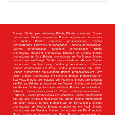
Brindes, Brindes personalizados, Brinde, Brindes comerciais, Brindes
promocionais, Brindes corporativos, Brindes empresariais, Fornecedor
de brindes, Brindes comerciais personalizados, Canetas
personalizadas, Chaveiros personalizados, Canecas personalizadas,
Garrafa personalizadas, Squeezes personalizados, Brinde
promocional, Marketing promocional, Empresa de brindes, Brindes
promocionais em Acre, Brindes promocionais em Rio Branco, Brindes
promocionais em Amapá, Brindes promocionais em Macapá, Brindes
promocionais em Amazonas, Brindes promocionais em Manaus,
Brindes promocionais em Pará, Brindes promocionais em Belém,
Brindes promocionais em Rondônia, Brindes promocionais em Porto
Velho, Brindes promocionais em Roraima, Brindes promocionais em
Boa Vista, Brindes promocionais em Tocantins, Brindes promocionais
em Palmas, Brindes promocionais em Alagoas, Brindes promocionais
em Maceió, Brindes promocionais em Bahia, Brindes promocionais em
Salvador, Brindes promocionais em Ceará, Brindes promocionais em
Fortaleza, Brindes promocionais em Maranhão, Brindes promocionais
em São Luís, Brindes promocionais em Paraíba, Brindes promocionais
em João Pessoa, Brindes promocionais em Pernambuco, Brindes
promocionais em Recife, Brindes promocionais em Piauí, Brindes
promocionais em Teresina, Brindes promocionais em Rio Grande do
Norte, Brindes promocionais em Natal, Brindes promocionais em