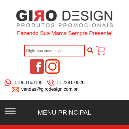
11963163108
11 2281-0020
vendas@girodesign.com.br