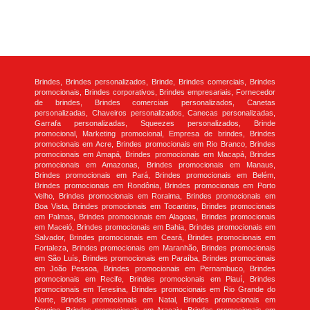
Brindes, Brindes personalizados, Brinde, Brindes comerciais, Brindes
promocionais, Brindes corporativos, Brindes empresariais, Fornecedor
de brindes, Brindes comerciais personalizados, Canetas
personalizadas, Chaveiros personalizados, Canecas personalizadas,
Garrafa personalizadas, Squeezes personalizados, Brinde
promocional, Marketing promocional, Empresa de brindes, Brindes
promocionais em Acre, Brindes promocionais em Rio Branco, Brindes
promocionais em Amapá, Brindes promocionais em Macapá, Brindes
promocionais em Amazonas, Brindes promocionais em Manaus,
Brindes promocionais em Pará, Brindes promocionais em Belém,
Brindes promocionais em Rondônia, Brindes promocionais em Porto
Velho, Brindes promocionais em Roraima, Brindes promocionais em
Boa Vista, Brindes promocionais em Tocantins, Brindes promocionais
em Palmas, Brindes promocionais em Alagoas, Brindes promocionais
em Maceió, Brindes promocionais em Bahia, Brindes promocionais em
Salvador, Brindes promocionais em Ceará, Brindes promocionais em
Fortaleza, Brindes promocionais em Maranhão, Brindes promocionais
em São Luís, Brindes promocionais em Paraíba, Brindes promocionais
em João Pessoa, Brindes promocionais em Pernambuco, Brindes
promocionais em Recife, Brindes promocionais em Piauí, Brindes
promocionais em Teresina, Brindes promocionais em Rio Grande do
Norte, Brindes promocionais em Natal, Brindes promocionais em
Sergipe, Brindes promocionais em Aracaju, Brindes promocionais em