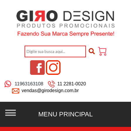
11963163108
11 2281-0020
vendas@girodesign.com.br