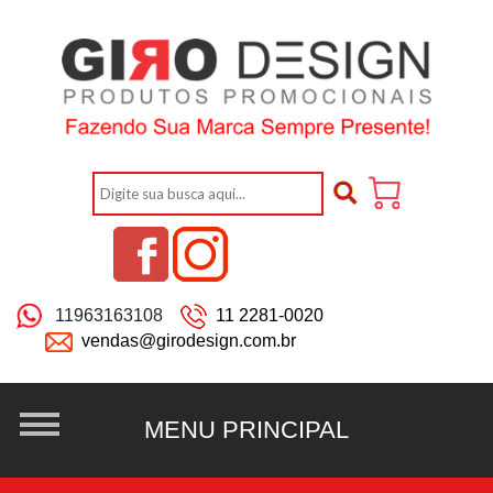
11963163108
11 2281-0020
vendas@girodesign.com.br