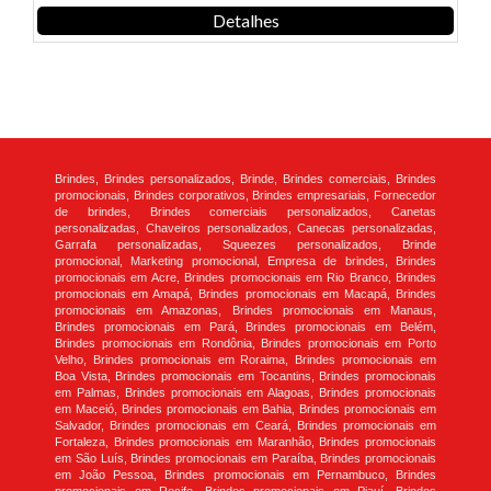
Detalhes
Brindes, Brindes personalizados, Brinde, Brindes comerciais, Brindes
promocionais, Brindes corporativos, Brindes empresariais, Fornecedor
de brindes, Brindes comerciais personalizados, Canetas
personalizadas, Chaveiros personalizados, Canecas personalizadas,
Garrafa personalizadas, Squeezes personalizados, Brinde
promocional, Marketing promocional, Empresa de brindes, Brindes
promocionais em Acre, Brindes promocionais em Rio Branco, Brindes
promocionais em Amapá, Brindes promocionais em Macapá, Brindes
promocionais em Amazonas, Brindes promocionais em Manaus,
Brindes promocionais em Pará, Brindes promocionais em Belém,
Brindes promocionais em Rondônia, Brindes promocionais em Porto
Velho, Brindes promocionais em Roraima, Brindes promocionais em
Boa Vista, Brindes promocionais em Tocantins, Brindes promocionais
em Palmas, Brindes promocionais em Alagoas, Brindes promocionais
em Maceió, Brindes promocionais em Bahia, Brindes promocionais em
Salvador, Brindes promocionais em Ceará, Brindes promocionais em
Fortaleza, Brindes promocionais em Maranhão, Brindes promocionais
em São Luís, Brindes promocionais em Paraíba, Brindes promocionais
em João Pessoa, Brindes promocionais em Pernambuco, Brindes