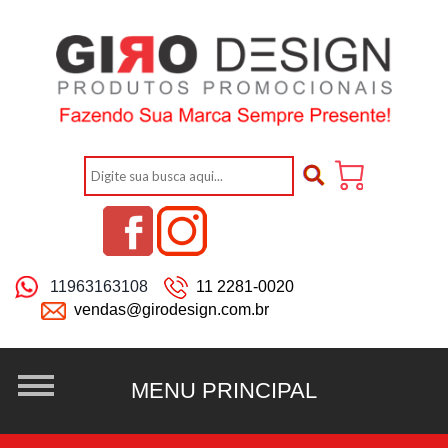
11963163108
11 2281-0020
vendas@girodesign.com.br