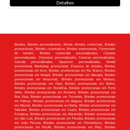
Detalhes
Brindes, Brindes personalizados, Brinde, Brindes comerciais, Brindes
promocionais, Brindes corporativos, Brindes empresariais, Fornecedor
de brindes, Brindes comerciais personalizados, Canetas
personalizadas, Chaveiros personalizados, Canecas personalizadas,
Garrafa personalizadas, Squeezes personalizados, Brinde
promocional, Marketing promocional, Empresa de brindes, Brindes
promocionais em Acre, Brindes promocionais em Rio Branco, Brindes
promocionais em Amapá, Brindes promocionais em Macapá, Brindes
promocionais em Amazonas, Brindes promocionais em Manaus,
Brindes promocionais em Pará, Brindes promocionais em Belém,
Brindes promocionais em Rondônia, Brindes promocionais em Porto
Velho, Brindes promocionais em Roraima, Brindes promocionais em
Boa Vista, Brindes promocionais em Tocantins, Brindes promocionais
em Palmas, Brindes promocionais em Alagoas, Brindes promocionais
em Maceió, Brindes promocionais em Bahia, Brindes promocionais em
Salvador, Brindes promocionais em Ceará, Brindes promocionais em
Fortaleza, Brindes promocionais em Maranhão, Brindes promocionais
em São Luís, Brindes promocionais em Paraíba, Brindes promocionais
em João Pessoa, Brindes promocionais em Pernambuco, Brindes
promocionais em Recife, Brindes promocionais em Piauí, Brindes