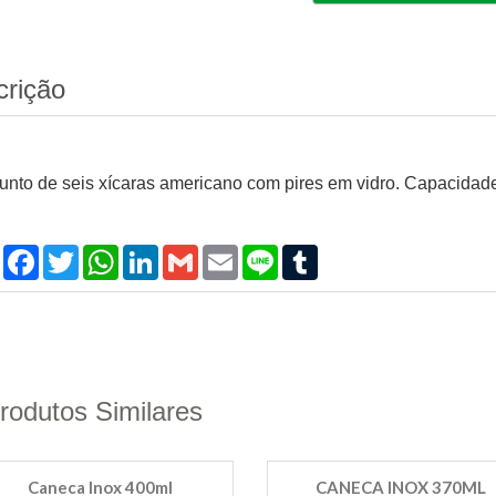
crição
unto de seis xícaras americano com pires em vidro. Capacidade
Compartilhar
Facebook
Twitter
WhatsApp
LinkedIn
Gmail
Email
Line
Tumblr
rodutos Similares
Caneca Inox 400ml
CANECA INOX 370ML