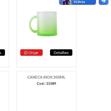
s
Orçar
Detalhes
CANECA INOX 300ML
Cod.: 15389