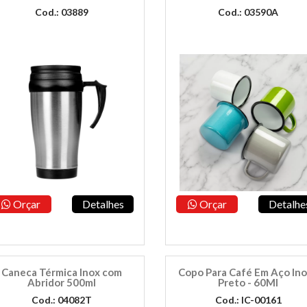
Cod.: 03889
Cod.: 03590A
Orçar
Detalhes
Orçar
Detalhe
Caneca Térmica Inox com
Copo Para Café Em Aço Ino
Abridor 500ml
Preto - 60Ml
Cod.: 04082T
Cod.: IC-00161