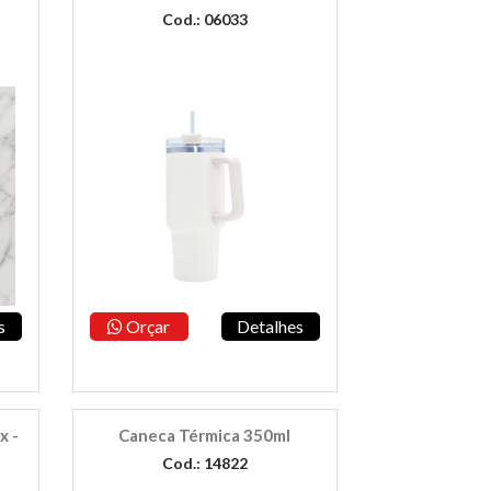
Cod.: 06033
s
Orçar
Detalhes
x -
Caneca Térmica 350ml
Cod.: 14822