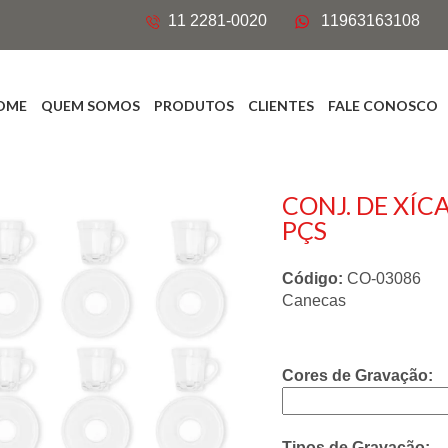
11 2281-0020
11963163108
OME
QUEM SOMOS
PRODUTOS
CLIENTES
FALE CONOSCO
CONJ. DE XÍCA
PÇS
Código:
CO-03086
Canecas
Cores de Gravação:
Tipos de Gravação: