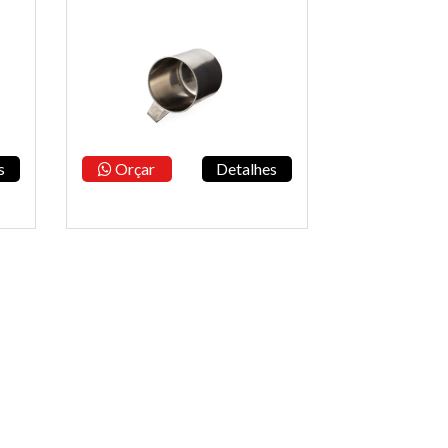
s
Orçar
Detalhes