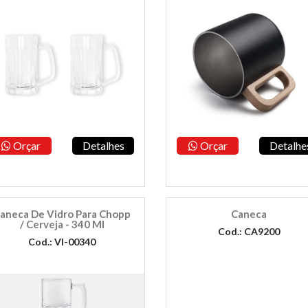
Orçar
Detalhes
Orçar
Detalhe
aneca De Vidro Para Chopp
Caneca
/ Cerveja - 340 Ml
Cod.: CA9200
Cod.: VI-00340