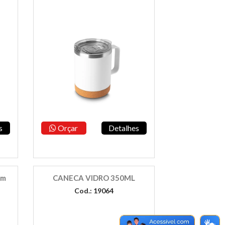
s
Orçar
Detalhes
em
CANECA VIDRO 350ML
Cod.: 19064