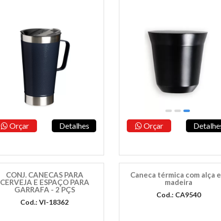
Orçar
Detalhes
Orçar
Detalhe
CONJ. CANECAS PARA
Caneca térmica com alça 
CERVEJA E ESPAÇO PARA
madeira
GARRAFA - 2 PÇS
Cod.: CA9540
Cod.: VI-18362