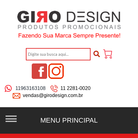
11963163108
11 2281-0020
vendas@girodesign.com.br