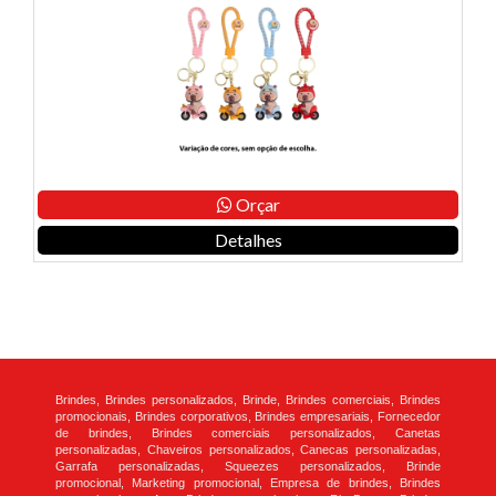
Orçar
Detalhes
Brindes, Brindes personalizados, Brinde, Brindes comerciais, Brindes
promocionais, Brindes corporativos, Brindes empresariais, Fornecedor
de brindes, Brindes comerciais personalizados, Canetas
personalizadas, Chaveiros personalizados, Canecas personalizadas,
Garrafa personalizadas, Squeezes personalizados, Brinde
promocional, Marketing promocional, Empresa de brindes, Brindes