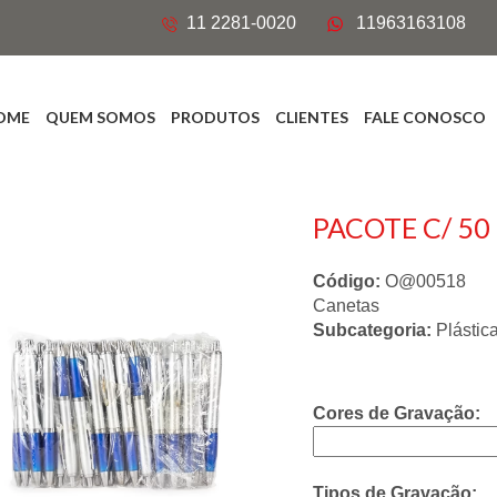
11 2281-0020
11963163108
OME
QUEM SOMOS
PRODUTOS
CLIENTES
FALE CONOSCO
PACOTE C/ 50
Código:
O@00518
Canetas
Subcategoria:
Plástic
Cores de Gravação:
Tipos de Gravação: