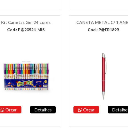
Kit Canetas Gel 24 cores
CANETA METAL C/ 1 AN
Cod.: P@20524-MIS
Cod.: P@ER189B
Orçar
Detalhes
Orçar
Detalhe