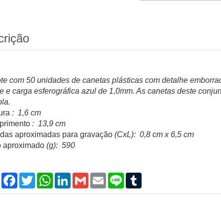
crição
te com 50 unidades de canetas plásticas com detalhe emborra
ue e carga esferográfica azul de 1,0mm. As canetas deste conj
la.
ura
: 1,6 cm
rimento
: 13,9 cm
das aproximadas para gravação
(CxL): 0,8 cm x 6,5 cm
 aproximado
(g): 590
Compartilhar
Facebook
Twitter
WhatsApp
LinkedIn
Gmail
Email
Line
Tumblr