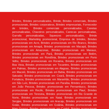
Brindes, Brindes personalizados, Brinde, Brindes comerciais, Brindes
promocionais, Brindes corporativos, Brindes empresariais, Fornecedor
de brindes, Brindes comerciais personalizados, Canetas
personalizadas, Chaveiros personalizados, Canecas personalizadas,
Garrafa personalizadas, Squeezes personalizados, Brinde
promocional, Marketing promocional, Empresa de brindes, Brindes
promocionais em Acre, Brindes promocionais em Rio Branco, Brindes
promocionais em Amapá, Brindes promocionais em Macapá, Brindes
promocionais em Amazonas, Brindes promocionais em Manaus,
Brindes promocionais em Pará, Brindes promocionais em Belém,
Brindes promocionais em Rondônia, Brindes promocionais em Porto
Velho, Brindes promocionais em Roraima, Brindes promocionais em
Boa Vista, Brindes promocionais em Tocantins, Brindes promocionais
em Palmas, Brindes promocionais em Alagoas, Brindes promocionais
em Maceió, Brindes promocionais em Bahia, Brindes promocionais em
Salvador, Brindes promocionais em Ceará, Brindes promocionais em
Fortaleza, Brindes promocionais em Maranhão, Brindes promocionais
em São Luís, Brindes promocionais em Paraíba, Brindes promocionais
em João Pessoa, Brindes promocionais em Pernambuco, Brindes
promocionais em Recife, Brindes promocionais em Piauí, Brindes
promocionais em Teresina, Brindes promocionais em Rio Grande do
Norte, Brindes promocionais em Natal, Brindes promocionais em
Sergipe, Brindes promocionais em Aracaju, Brindes promocionais em
Goiás, Brindes promocionais em Goiânia, Brindes promocionais em
Mato Grosso, Brindes promocionais em Cuiabá, Brindes promocionais