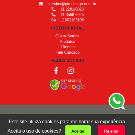
vendas@girodesign.com.br
11 2281-0020
11 3569-6025
11963163108
INSTITUCIONAL
Quem Somos
Produtos
Clientes
Fale Conosco
REDES SOCIAIS
COPYRIGHT © 1999 - 2026 /
OPROGRAMADOR
Este site utiliza cookies para melhorar sua experiência.
Giro Design
Aceita o uso de cookies?
Aceitar
Rejeitar