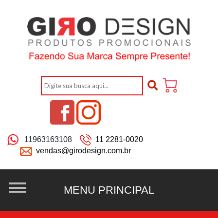
11963163108
11 2281-0020
vendas@girodesign.com.br