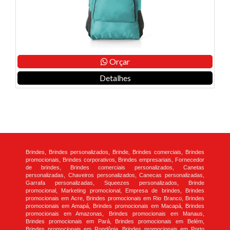
Orçar
Detalhes
Brindes, Brindes personalizados, Brinde, Brindes comerciais, Brindes
promocionais, Brindes corporativos, Brindes empresariais, Fornecedor
de brindes, Brindes comerciais personalizados, Canetas
personalizadas, Chaveiros personalizados, Canecas personalizadas,
Garrafa personalizadas, Squeezes personalizados, Brinde
promocional, Marketing promocional, Empresa de brindes, Brindes
promocionais em Acre, Brindes promocionais em Rio Branco, Brindes
promocionais em Amapá, Brindes promocionais em Macapá, Brindes
promocionais em Amazonas, Brindes promocionais em Manaus,
Brindes promocionais em Pará, Brindes promocionais em Belém,
Brindes promocionais em Rondônia, Brindes promocionais em Porto