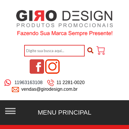
11963163108
11 2281-0020
vendas@girodesign.com.br