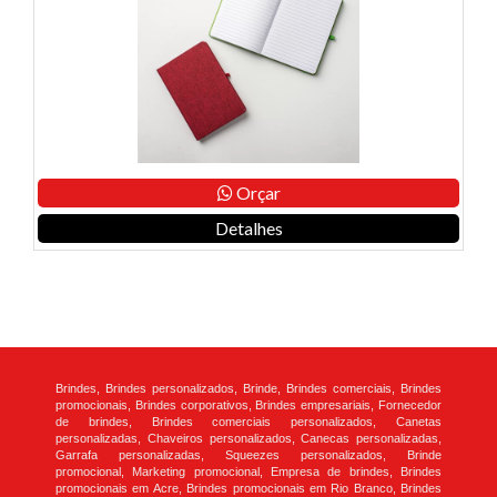
Orçar
Detalhes
Brindes, Brindes personalizados, Brinde, Brindes comerciais, Brindes
promocionais, Brindes corporativos, Brindes empresariais, Fornecedor
de brindes, Brindes comerciais personalizados, Canetas
personalizadas, Chaveiros personalizados, Canecas personalizadas,
Garrafa personalizadas, Squeezes personalizados, Brinde
promocional, Marketing promocional, Empresa de brindes, Brindes
promocionais em Acre, Brindes promocionais em Rio Branco, Brindes