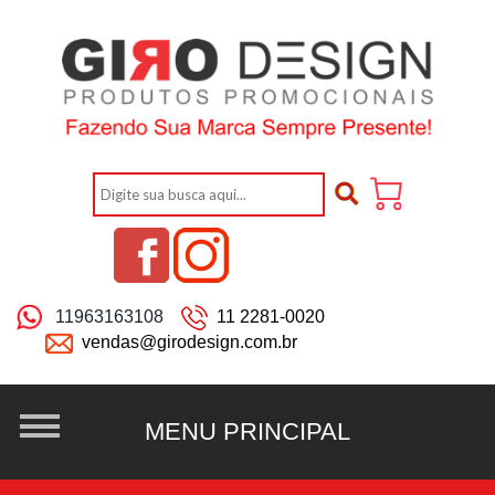
11963163108
11 2281-0020
vendas@girodesign.com.br