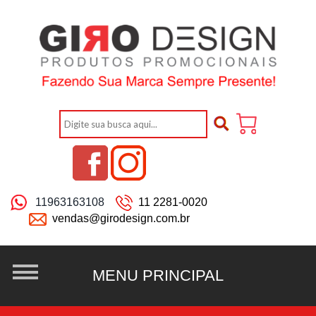
11963163108
11 2281-0020
vendas@girodesign.com.br