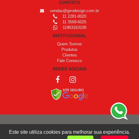
CONTATO
vendas@girodesign.com.br
11 2281-0020
11 3569-6025
11963163108
INSTITUCIONAL
Quem Somos
Produtos
Clientes
Fale Conosco
REDES SOCIAIS
COPYRIGHT © 1999 - 2026 /
OPROGRAMADOR
Este site utiliza cookies para melhorar sua experiência.
Giro Design