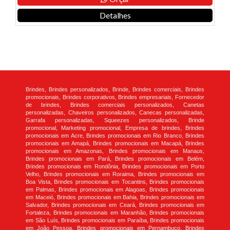
Detalhes
Brindes, Brindes personalizados, Brinde, Brindes comerciais, Brindes
promocionais, Brindes corporativos, Brindes empresariais, Fornecedor
de brindes, Brindes comerciais personalizados, Canetas
personalizadas, Chaveiros personalizados, Canecas personalizadas,
Garrafa personalizadas, Squeezes personalizados, Brinde
promocional, Marketing promocional, Empresa de brindes, Brindes
promocionais em Acre, Brindes promocionais em Rio Branco, Brindes
promocionais em Amapá, Brindes promocionais em Macapá, Brindes
promocionais em Amazonas, Brindes promocionais em Manaus,
Brindes promocionais em Pará, Brindes promocionais em Belém,
Brindes promocionais em Rondônia, Brindes promocionais em Porto
Velho, Brindes promocionais em Roraima, Brindes promocionais em
Boa Vista, Brindes promocionais em Tocantins, Brindes promocionais
em Palmas, Brindes promocionais em Alagoas, Brindes promocionais
em Maceió, Brindes promocionais em Bahia, Brindes promocionais em
Salvador, Brindes promocionais em Ceará, Brindes promocionais em
Fortaleza, Brindes promocionais em Maranhão, Brindes promocionais
em São Luís, Brindes promocionais em Paraíba, Brindes promocionais
em João Pessoa, Brindes promocionais em Pernambuco, Brindes