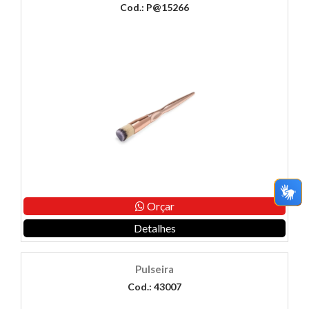
Cod.: P@15266
Orçar
Detalhes
Pulseira
Cod.: 43007