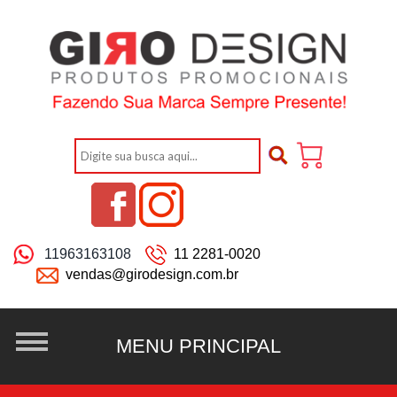
11963163108
11 2281-0020
vendas@girodesign.com.br