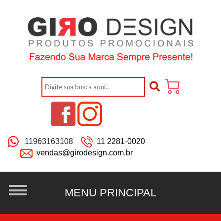
11963163108
11 2281-0020
vendas@girodesign.com.br