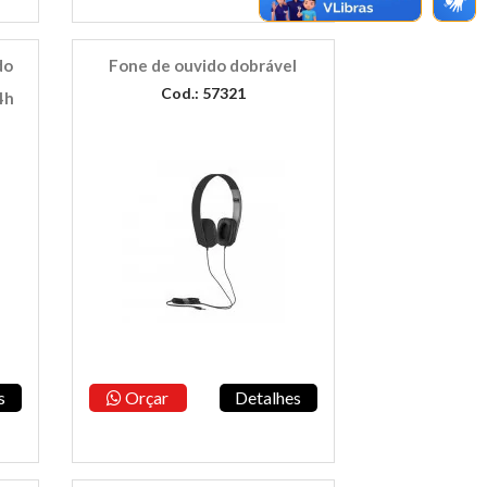
do
Fone de ouvido dobrável
Cod.: 57321
4h
s
Orçar
Detalhes