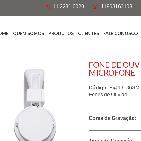
11 2281-0020
11963163108
OME
QUEM SOMOS
PRODUTOS
CLIENTES
FALE CONOSCO
FONE DE OUV
MICROFONE
Código:
P@13186SM
Fones de Ouvido
Cores de Gravação:
Tipos de Gravação: