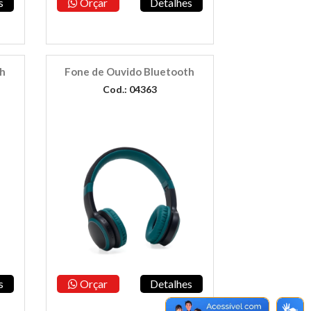
s
Orçar
Detalhes
th
Fone de Ouvido Bluetooth
Cod.: 04363
s
Orçar
Detalhes