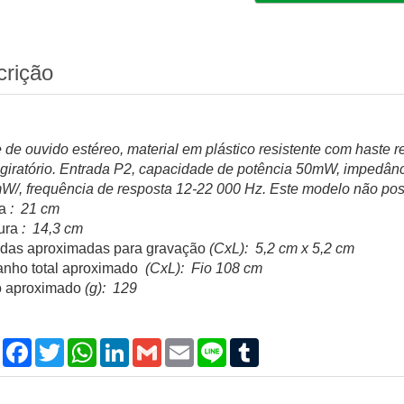
crição
 de ouvido estéreo, material em plástico resistente com haste 
 giratório. Entrada P2, capacidade de potência 50mW, impedânc
W/, frequência de resposta 12-22 000 Hz. Este modelo não pos
a
: 21 cm
ura
: 14,3 cm
das aproximadas para gravação
(CxL): 5,2 cm x 5,2 cm
nho total aproximado
(CxL): Fio 108 cm
 aproximado
(g): 129
Compartilhar
Facebook
Twitter
WhatsApp
LinkedIn
Gmail
Email
Line
Tumblr