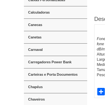
Calculadoras
Des
Canecas
Canetas
Fone
fone
dB/m
Carnaval
Altur
Larg
Carregadores Power Bank
Medi
Tama
Carteiras e Porta Documentos
Peso
Chapéus
Chaveiros