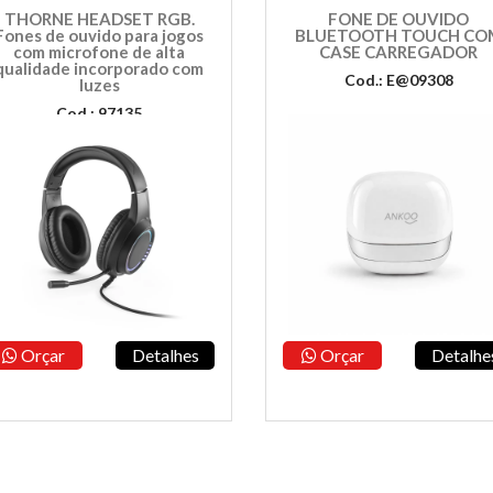
THORNE HEADSET RGB.
FONE DE OUVIDO
Fones de ouvido para jogos
BLUETOOTH TOUCH CO
com microfone de alta
CASE CARREGADOR
qualidade incorporado com
Cod.: E@09308
luzes
Cod.: 97135
Orçar
Detalhes
Orçar
Detalhe