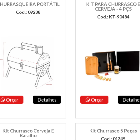
HURRASQUEIRA PORTÁTIL
KIT PARA CHURRASCO 
CERVEJA - 4 PÇS
Cod.: 09238
Cod.: KT-90484
Orçar
Detalhes
Orçar
Detalhe
Kit Churrasco Cerveja E
Kit Churrasco 5 Peças
Baralho
Cod.: 01345