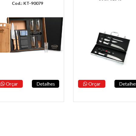
Cod.: KT-90079
Orçar
Detalhes
Orçar
Detalhe