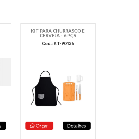
KIT PARA CHURRASCO E
CERVEJA - 6 PÇS
Cod.: KT-90436
s
Orçar
Detalhes