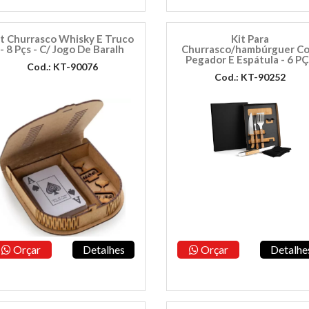
it Churrasco Whisky E Truco
Kit Para
- 8 Pçs - C/ Jogo De Baralh
Churrasco/hambúrguer C
Pegador E Espátula - 6 P
Cod.: KT-90076
Cod.: KT-90252
Orçar
Detalhes
Orçar
Detalhe