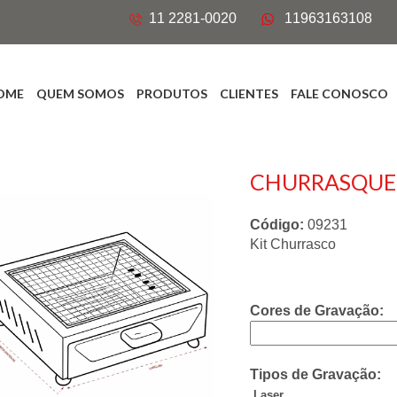
11 2281-0020
11963163108
OME
QUEM SOMOS
PRODUTOS
CLIENTES
FALE CONOSCO
CHURRASQUEI
Código:
09231
Kit Churrasco
Cores de Gravação:
Tipos de Gravação:
Laser