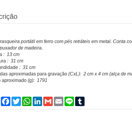
crição
rasqueira portátil em ferro com pés retráteis em metal. Conta 
puxador de madeira.
a
: 13 cm
ura
: 31 cm
undidade
: 31 cm
das aproximadas para gravação
(CxL): 2 cm x 4 cm (alça de m
 aproximado
(g): 1791
Compartilhar
Facebook
Twitter
WhatsApp
LinkedIn
Gmail
Email
Line
Tumblr