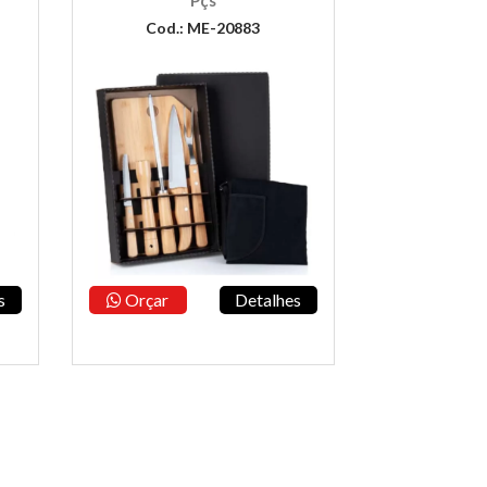
Pçs
Cod.: ME-20883
s
Orçar
Detalhes