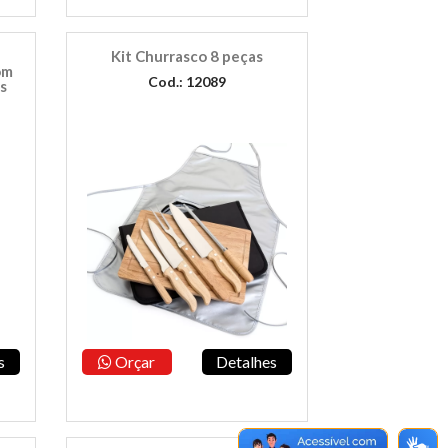
Kit Churrasco 8 peças
om
Cod.: 12089
Çs
s
Orçar
Detalhes