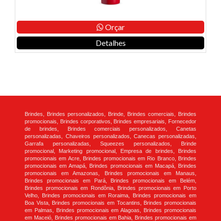
Orçar
Detalhes
Brindes, Brindes personalizados, Brinde, Brindes comerciais, Brindes
promocionais, Brindes corporativos, Brindes empresariais, Fornecedor
de brindes, Brindes comerciais personalizados, Canetas
personalizadas, Chaveiros personalizados, Canecas personalizadas,
Garrafa personalizadas, Squeezes personalizados, Brinde
promocional, Marketing promocional, Empresa de brindes, Brindes
promocionais em Acre, Brindes promocionais em Rio Branco, Brindes
promocionais em Amapá, Brindes promocionais em Macapá, Brindes
promocionais em Amazonas, Brindes promocionais em Manaus,
Brindes promocionais em Pará, Brindes promocionais em Belém,
Brindes promocionais em Rondônia, Brindes promocionais em Porto
Velho, Brindes promocionais em Roraima, Brindes promocionais em
Boa Vista, Brindes promocionais em Tocantins, Brindes promocionais
em Palmas, Brindes promocionais em Alagoas, Brindes promocionais
em Maceió, Brindes promocionais em Bahia, Brindes promocionais em