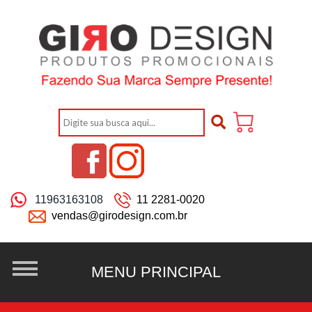
11963163108
11 2281-0020
vendas@girodesign.com.br