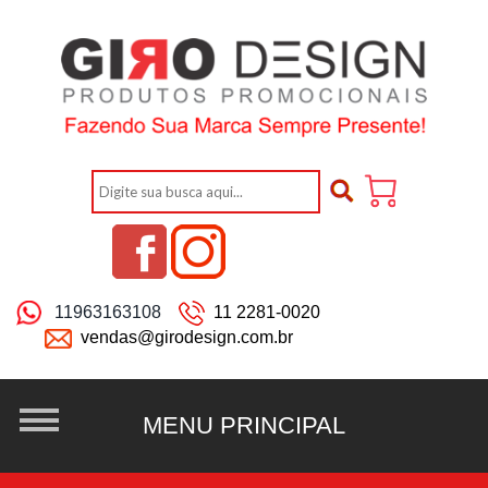
11963163108
11 2281-0020
vendas@girodesign.com.br