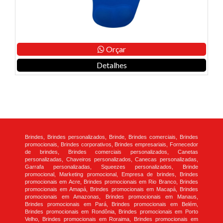
Orçar
Detalhes
Brindes, Brindes personalizados, Brinde, Brindes comerciais, Brindes
promocionais, Brindes corporativos, Brindes empresariais, Fornecedor
de brindes, Brindes comerciais personalizados, Canetas
personalizadas, Chaveiros personalizados, Canecas personalizadas,
Garrafa personalizadas, Squeezes personalizados, Brinde
promocional, Marketing promocional, Empresa de brindes, Brindes
promocionais em Acre, Brindes promocionais em Rio Branco, Brindes
promocionais em Amapá, Brindes promocionais em Macapá, Brindes
promocionais em Amazonas, Brindes promocionais em Manaus,
Brindes promocionais em Pará, Brindes promocionais em Belém,
Brindes promocionais em Rondônia, Brindes promocionais em Porto
Velho, Brindes promocionais em Roraima, Brindes promocionais em