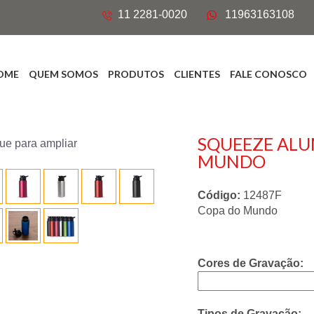
11 2281-0020
11963163108
OME
QUEM SOMOS
PRODUTOS
CLIENTES
FALE CONOSCO
SQUEEZE ALU
MUNDO
Código:
12487F
Copa do Mundo
Cores de Gravação:
Tipos de Gravação: