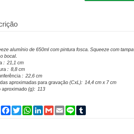
crição
eze alumínio de 650ml com pintura fosca. Squeeze com tampa p
 o bocal.
a
: 21,1 cm
ura
: 8,8 cm
unferência
: 22,6 cm
das aproximadas para gravação
(CxL): 14,4 cm x 7 cm
 aproximado
(g): 113
Compartilhar
Facebook
Twitter
WhatsApp
LinkedIn
Gmail
Email
Line
Tumblr