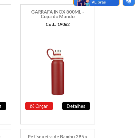
GARRAFA INOX 800ML -
Copa do Mundo
Cod.: 19062
s
Orçar
Detalhes
-
Petisqueira de Bambu 285 x