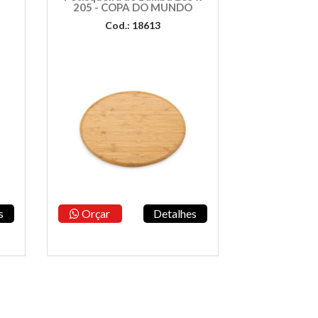
205 - COPA DO MUNDO
Cod.: 18613
s
Orçar
Detalhes