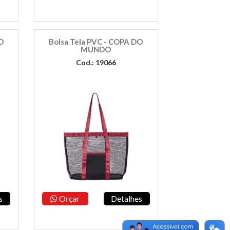
O
Bolsa Tela PVC - COPA DO
MUNDO
Cod.: 19066
s
Orçar
Detalhes