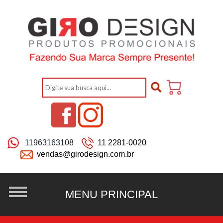
11963163108
11 2281-0020
vendas@girodesign.com.br