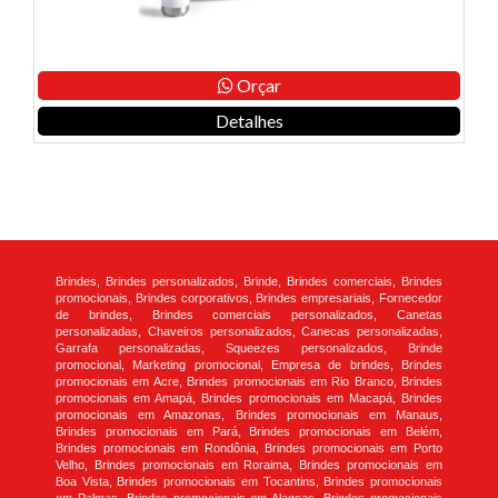
Orçar
Detalhes
Brindes, Brindes personalizados, Brinde, Brindes comerciais, Brindes
promocionais, Brindes corporativos, Brindes empresariais, Fornecedor
de brindes, Brindes comerciais personalizados, Canetas
personalizadas, Chaveiros personalizados, Canecas personalizadas,
Garrafa personalizadas, Squeezes personalizados, Brinde
promocional, Marketing promocional, Empresa de brindes, Brindes
promocionais em Acre, Brindes promocionais em Rio Branco, Brindes
promocionais em Amapá, Brindes promocionais em Macapá, Brindes
promocionais em Amazonas, Brindes promocionais em Manaus,
Brindes promocionais em Pará, Brindes promocionais em Belém,
Brindes promocionais em Rondônia, Brindes promocionais em Porto
Velho, Brindes promocionais em Roraima, Brindes promocionais em
Boa Vista, Brindes promocionais em Tocantins, Brindes promocionais