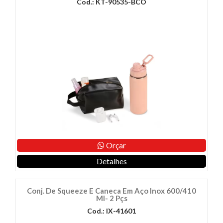
Cod.: KT-90535-BCO
Orçar
Detalhes
Conj. De Squeeze E Caneca Em Aço Inox 600/410
Ml- 2 Pçs
Cod.: IX-41601