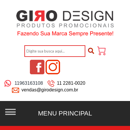
11963163108
11 2281-0020
vendas@girodesign.com.br