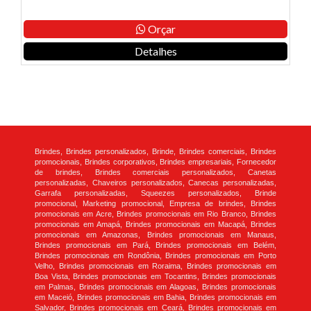
Orçar
Detalhes
Brindes, Brindes personalizados, Brinde, Brindes comerciais, Brindes
promocionais, Brindes corporativos, Brindes empresariais, Fornecedor
de brindes, Brindes comerciais personalizados, Canetas
personalizadas, Chaveiros personalizados, Canecas personalizadas,
Garrafa personalizadas, Squeezes personalizados, Brinde
promocional, Marketing promocional, Empresa de brindes, Brindes
promocionais em Acre, Brindes promocionais em Rio Branco, Brindes
promocionais em Amapá, Brindes promocionais em Macapá, Brindes
promocionais em Amazonas, Brindes promocionais em Manaus,
Brindes promocionais em Pará, Brindes promocionais em Belém,
Brindes promocionais em Rondônia, Brindes promocionais em Porto
Velho, Brindes promocionais em Roraima, Brindes promocionais em
Boa Vista, Brindes promocionais em Tocantins, Brindes promocionais
em Palmas, Brindes promocionais em Alagoas, Brindes promocionais
em Maceió, Brindes promocionais em Bahia, Brindes promocionais em
Salvador, Brindes promocionais em Ceará, Brindes promocionais em