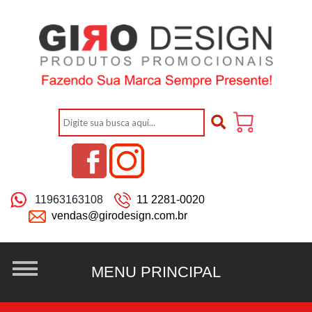
11963163108
11 2281-0020
vendas@girodesign.com.br