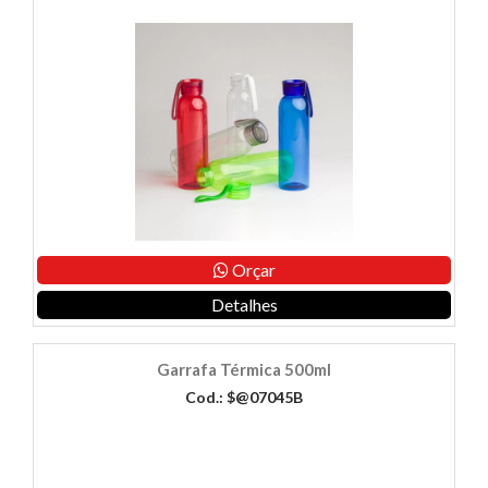
Orçar
Detalhes
Garrafa Térmica 500ml
Cod.: $@07045B