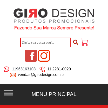
11963163108
11 2281-0020
vendas@girodesign.com.br