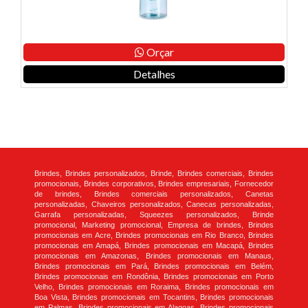
Orçar
Detalhes
Brindes, Brindes personalizados, Brinde, Brindes comerciais, Brindes
promocionais, Brindes corporativos, Brindes empresariais, Fornecedor
de brindes, Brindes comerciais personalizados, Canetas
personalizadas, Chaveiros personalizados, Canecas personalizadas,
Garrafa personalizadas, Squeezes personalizados, Brinde
promocional, Marketing promocional, Empresa de brindes, Brindes
promocionais em Acre, Brindes promocionais em Rio Branco, Brindes
promocionais em Amapá, Brindes promocionais em Macapá, Brindes
promocionais em Amazonas, Brindes promocionais em Manaus,
Brindes promocionais em Pará, Brindes promocionais em Belém,
Brindes promocionais em Rondônia, Brindes promocionais em Porto
Velho, Brindes promocionais em Roraima, Brindes promocionais em
Boa Vista, Brindes promocionais em Tocantins, Brindes promocionais
em Palmas, Brindes promocionais em Alagoas, Brindes promocionais