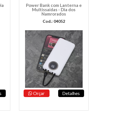
ia
Power Bank com Lanterna e
Multissaídas - Dia dos
Namrorados
Cod.: 04052
s
Orçar
Detalhes