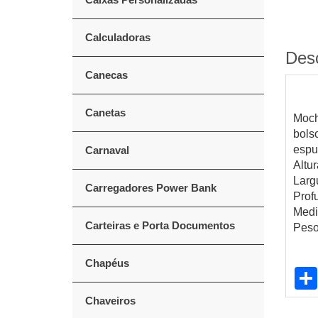
Calculadoras
Des
Canecas
Canetas
Moch
bols
espu
Carnaval
Altu
Larg
Carregadores Power Bank
Prof
Medi
Carteiras e Porta Documentos
Peso
Chapéus
Chaveiros