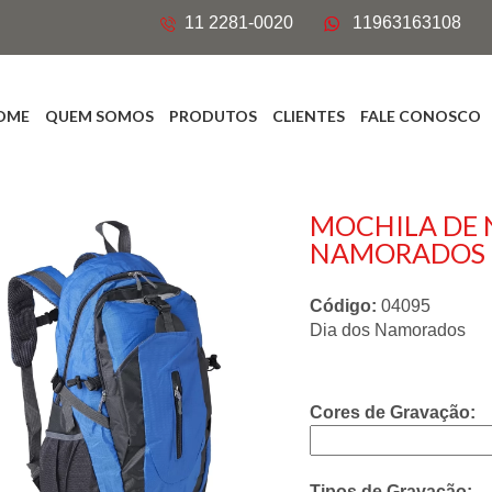
11 2281-0020
11963163108
OME
QUEM SOMOS
PRODUTOS
CLIENTES
FALE CONOSCO
MOCHILA DE N
NAMORADOS
Código:
04095
Dia dos Namorados
Cores de Gravação:
Tipos de Gravação: