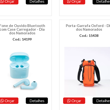
Orçar
Detalhes
Orçar
Detalhe
Fone de Ouvido Bluetooth
Porta-Garrafa Oxford - D
com Case Carregador - Dia
dos Namorados
dos Namorados
Cod.: 15438
Cod.: 14199
Orçar
Detalhes
Orçar
Detalhe