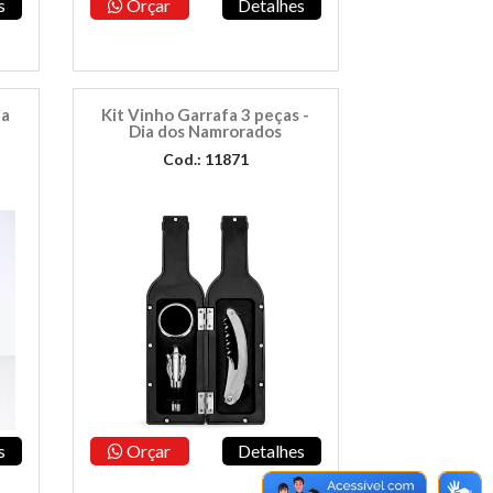
s
Orçar
Detalhes
ia
Kit Vinho Garrafa 3 peças -
Dia dos Namrorados
Cod.: 11871
s
Orçar
Detalhes