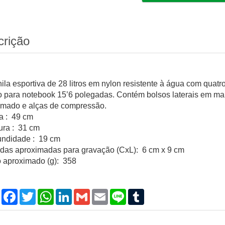
crição
ila esportiva de 28 litros em nylon resistente à água com quat
o para notebook 15’6 polegadas. Contém bolsos laterais em ma
mado e alças de compressão.
ra : 49 cm
ura : 31 cm
undidade : 19 cm
das aproximadas para gravação (CxL): 6 cm x 9 cm
 aproximado (g): 358
Compartilhar
Facebook
Twitter
WhatsApp
LinkedIn
Gmail
Email
Line
Tumblr