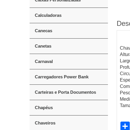
Calculadoras
Des
Canecas
Canetas
Chave
Altu
Larg
Carnaval
Prof
Circ
Carregadores Power Bank
Espe
Comp
Carteiras e Porta Documentos
Peso
Medi
Tama
Chapéus
Chaveiros