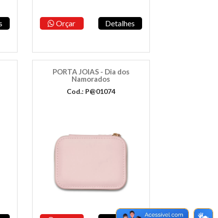
s
Orçar
Detalhes
PORTA JOIAS - Dia dos
Namorados
Cod.: P@01074