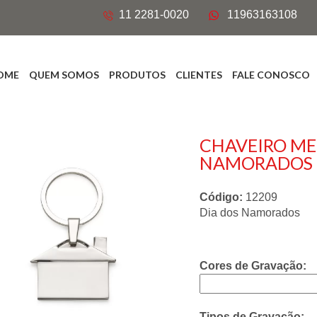
11 2281-0020
11963163108
OME
QUEM SOMOS
PRODUTOS
CLIENTES
FALE CONOSCO
CHAVEIRO MET
NAMORADOS
Código:
12209
Dia dos Namorados
Cores de Gravação:
Tipos de Gravação: