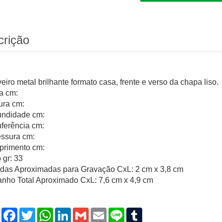
crição
iro metal brilhante formato casa, frente e verso da chapa liso.
ra cm:
ura cm:
undidade cm:
uferência cm:
ssura cm:
rimento cm:
 gr: 33
das Aproximadas para Gravação CxL: 2 cm x 3,8 cm
nho Total Aproximado CxL: 7,6 cm x 4,9 cm
Compartilhar
Facebook
Twitter
WhatsApp
LinkedIn
Gmail
Email
Line
Tumblr