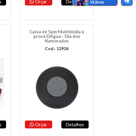
s
Orçar
Detalhes
Caixa de Som Multimídia à
prova DÁgua - Dia dos
Namorados
Cod.: 12926
s
Orçar
Detalhes