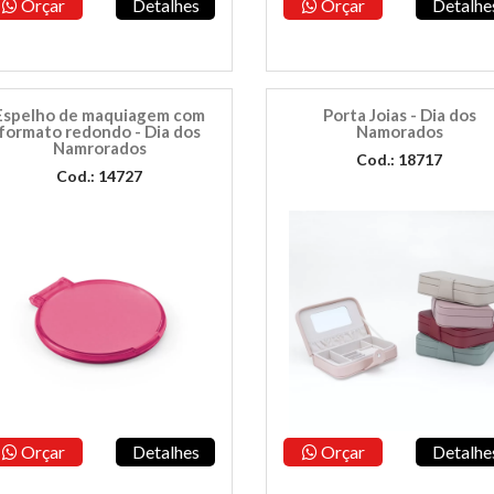
Orçar
Detalhes
Orçar
Detalhe
Espelho de maquiagem com
Porta Joias - Dia dos
formato redondo - Dia dos
Namorados
Namrorados
Cod.: 18717
Cod.: 14727
Orçar
Detalhes
Orçar
Detalhe