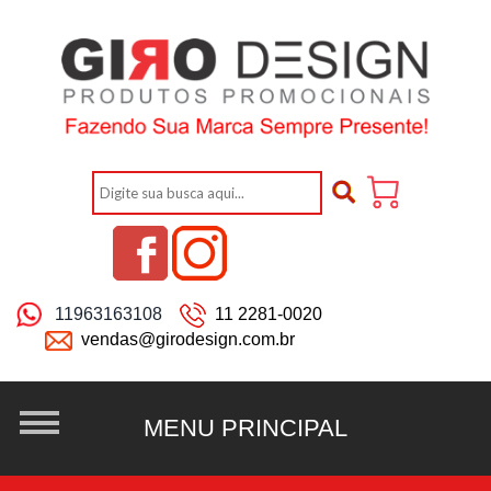
11963163108
11 2281-0020
vendas@girodesign.com.br