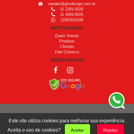
vendas@girodesign.com.br
11 2281-0020
11 3569-6025
11963163108
INSTITUCIONAL
Quem Somos
Produtos
Clientes
Fale Conosco
REDES SOCIAIS
COPYRIGHT © 1999 - 2026 /
OPROGRAMADOR
Este site utiliza cookies para melhorar sua experiência.
Giro Design
Aceita o uso de cookies?
Aceitar
Rejeitar