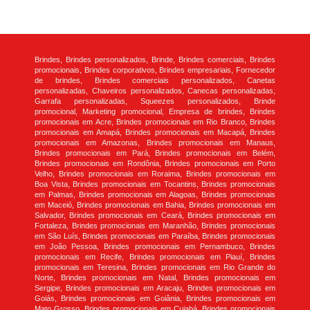
Brindes, Brindes personalizados, Brinde, Brindes comerciais, Brindes
promocionais, Brindes corporativos, Brindes empresariais, Fornecedor
de brindes, Brindes comerciais personalizados, Canetas
personalizadas, Chaveiros personalizados, Canecas personalizadas,
Garrafa personalizadas, Squeezes personalizados, Brinde
promocional, Marketing promocional, Empresa de brindes, Brindes
promocionais em Acre, Brindes promocionais em Rio Branco, Brindes
promocionais em Amapá, Brindes promocionais em Macapá, Brindes
promocionais em Amazonas, Brindes promocionais em Manaus,
Brindes promocionais em Pará, Brindes promocionais em Belém,
Brindes promocionais em Rondônia, Brindes promocionais em Porto
Velho, Brindes promocionais em Roraima, Brindes promocionais em
Boa Vista, Brindes promocionais em Tocantins, Brindes promocionais
em Palmas, Brindes promocionais em Alagoas, Brindes promocionais
em Maceió, Brindes promocionais em Bahia, Brindes promocionais em
Salvador, Brindes promocionais em Ceará, Brindes promocionais em
Fortaleza, Brindes promocionais em Maranhão, Brindes promocionais
em São Luís, Brindes promocionais em Paraíba, Brindes promocionais
em João Pessoa, Brindes promocionais em Pernambuco, Brindes
promocionais em Recife, Brindes promocionais em Piauí, Brindes
promocionais em Teresina, Brindes promocionais em Rio Grande do
Norte, Brindes promocionais em Natal, Brindes promocionais em
Sergipe, Brindes promocionais em Aracaju, Brindes promocionais em
Goiás, Brindes promocionais em Goiânia, Brindes promocionais em
Mato Grosso, Brindes promocionais em Cuiabá, Brindes promocionais