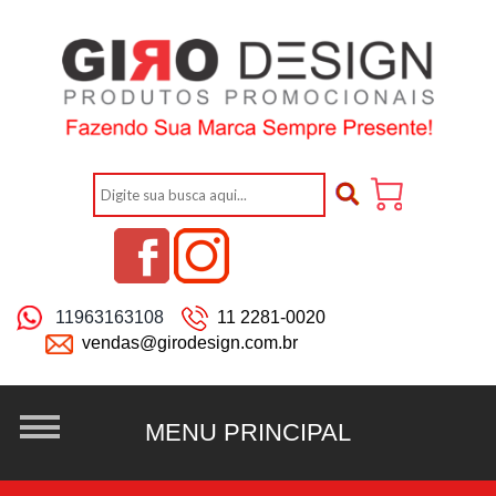
11963163108
11 2281-0020
vendas@girodesign.com.br