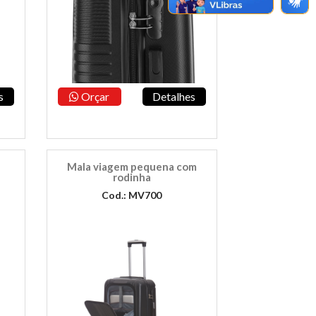
s
Orçar
Detalhes
a
Mala viagem pequena com
rodinha
Cod.: MV700