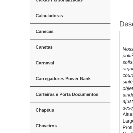
Calculadoras
Des
Canecas
Canetas
Noss
poli
sofi
Carnaval
orga
cour
Carregadores Power Bank
sint
obje
Carteiras e Porta Documentos
aind
ajus
dese
Chapéus
Altur
Larg
Chaveiros
Prof