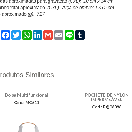
das aproximadas para gravação
(CxL): 10 cm x 34 cm
nho total aproximado
(CxL): Alça de ombro: 125,5 cm
 aproximado
(g): 717
Compartilhar
Facebook
Twitter
WhatsApp
LinkedIn
Gmail
Email
Line
Tumblr
rodutos Similares
Bolsa Multifuncional
POCHETE DE NYLON
IMPERMEÁVEL
Cod.: MC511
Cod.: P@08098