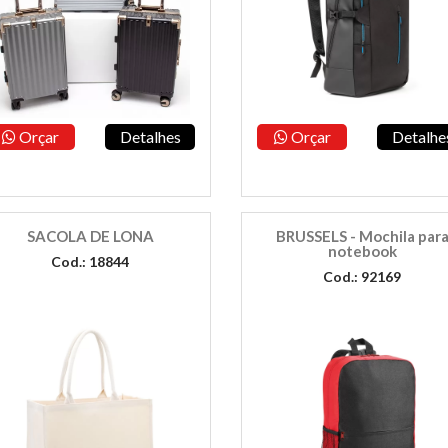
Orçar
Detalhes
Orçar
Detalhe
SACOLA DE LONA
BRUSSELS - Mochila par
notebook
Cod.: 18844
Cod.: 92169