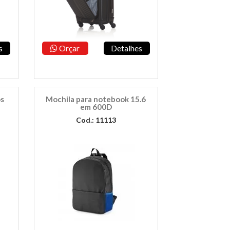
s
Orçar
Detalhes
os
Mochila para notebook 15.6
em 600D
Cod.: 11113