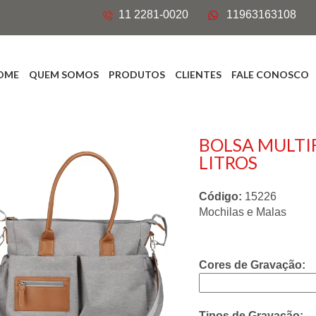
11 2281-0020
11963163108
OME
QUEM SOMOS
PRODUTOS
CLIENTES
FALE CONOSCO
BOLSA MULTI
LITROS
Código:
15226
Mochilas e Malas
Cores de Gravação:
Tipos de Gravação: