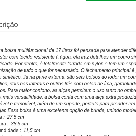
crição
a bolsa multifuncional de 17 litros foi pensada para atender di
éster com tecido resistente à água, ela traz detalhes em couro 
sticado. Por dentro, é totalmente forrada em nylon e tem um esp
nização de tudo o que for necessário. O fechamento principal 
o sintético. Já na parte externa, são seis bolsos ao todo: um c
ético, dois nas laterais e outros três com botão de ímã, garanti
tos. Para maior conforto, as alças permitem o uso tanto no om
a mais versatilidade, a bolsa conta com uma alça extra produzid
tável e removível, além de um suporte, perfeito para prender 
jar. Essa bolsa é uma excelente opção de brinde, unindo moder
a
: 27,5 cm
ura
: 38,5 cm
undidade
: 11,5 cm