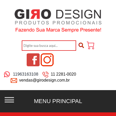
11963163108
11 2281-0020
vendas@girodesign.com.br