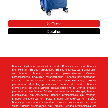
Orçar
Detalhes
Brindes, Brindes personalizados, Brinde, Brindes comerciais, Brindes
promocionais, Brindes corporativos, Brindes empresariais, Fornecedor
de brindes, Brindes comerciais personalizados, Canetas
personalizadas, Chaveiros personalizados, Canecas personalizadas,
Garrafa personalizadas, Squeezes personalizados, Brinde
promocional, Marketing promocional, Empresa de brindes, Brindes
promocionais em Acre, Brindes promocionais em Rio Branco, Brindes
promocionais em Amapá, Brindes promocionais em Macapá, Brindes
promocionais em Amazonas, Brindes promocionais em Manaus,
Brindes promocionais em Pará, Brindes promocionais em Belém,
Brindes promocionais em Rondônia, Brindes promocionais em Porto
Velho, Brindes promocionais em Roraima, Brindes promocionais em