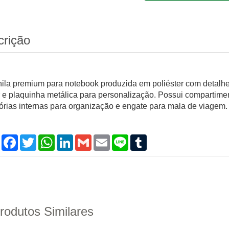
crição
ila premium para notebook produzida em poliéster com detalh
r e plaquinha metálica para personalização. Possui compartimen
sórias internas para organização e engate para mala de viagem.
Compartilhar
Facebook
Twitter
WhatsApp
LinkedIn
Gmail
Email
Line
Tumblr
rodutos Similares