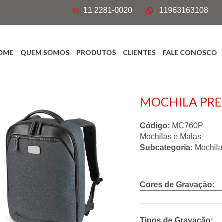
11 2281-0020
11963163108
OME
QUEM SOMOS
PRODUTOS
CLIENTES
FALE CONOSCO
MOCHILA PR
Código:
MC760P
Mochilas e Malas
Subcategoria:
Mochil
Cores de Gravação:
Tipos de Gravação: