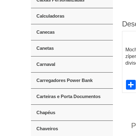
Calculadoras
Des
Canecas
Canetas
Moch
zípe
divi
Carnaval
Carregadores Power Bank
Carteiras e Porta Documentos
Chapéus
P
Chaveiros