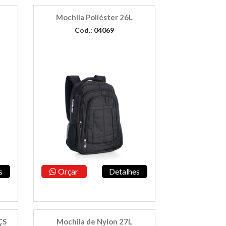
Mochila Poliéster 26L
Cod.: 04069
s
Orçar
Detalhes
ÇS
Mochila de Nylon 27L