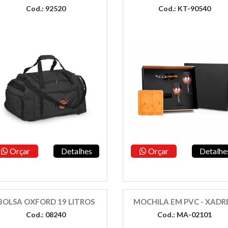
Cod.: 92520
Cod.: KT-90540
Orçar
Detalhes
Orçar
Detalhe
BOLSA OXFORD 19 LITROS
MOCHILA EM PVC - XADR
Cod.: 08240
Cod.: MA-02101