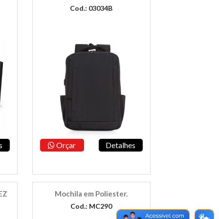
Cod.: 03034B
s
Orçar
Detalhes
EZ
Mochila em Poliester.
Cod.: MC290