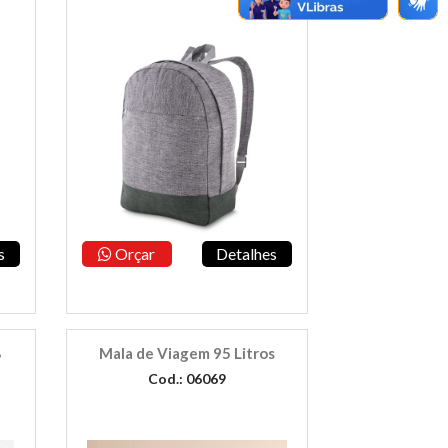
s
Orçar
Detalhes
8
Mala de Viagem 95 Litros
Cod.: 06069