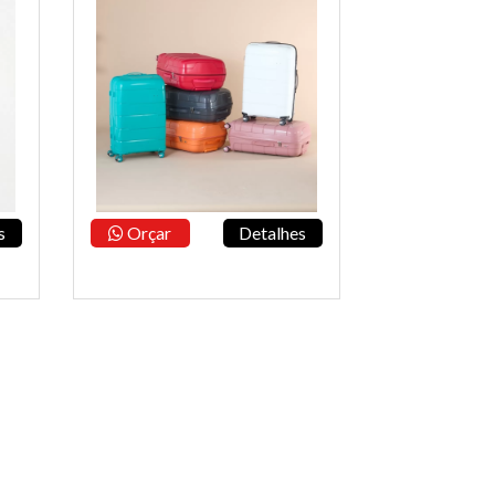
s
Orçar
Detalhes