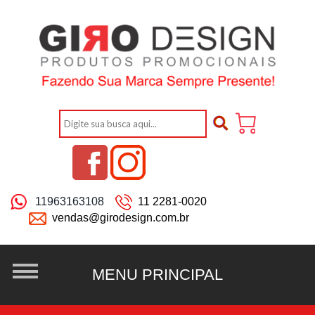
11963163108
11 2281-0020
vendas@girodesign.com.br