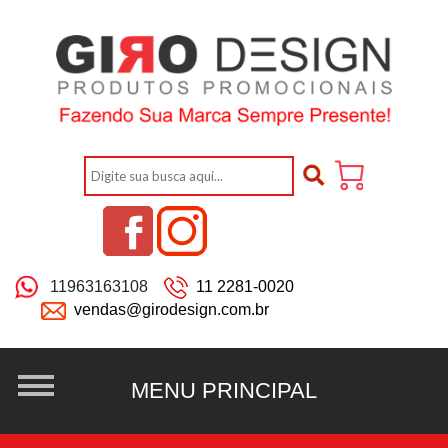
11963163108
11 2281-0020
vendas@girodesign.com.br