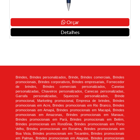
Orçar
Detalhes
Brindes, Brindes personalizados, Brinde, Brindes comerciais, Brindes
promocionais, Brindes corporativos, Brindes empresariais, Fornecedor
de brindes, Brindes comerciais personalizados, Canetas
personalizadas, Chaveiros personalizados, Canecas personalizadas,
Garrafa personalizadas, Squeezes personalizados, Brinde
promocional, Marketing promocional, Empresa de brindes, Brindes
promocionais em Acre, Brindes promocionais em Rio Branco, Brindes
promocionais em Amapá, Brindes promocionais em Macapá, Brindes
promocionais em Amazonas, Brindes promocionais em Manaus,
Brindes promocionais em Pará, Brindes promocionais em Belém,
Brindes promocionais em Rondônia, Brindes promocionais em Porto
Velho, Brindes promocionais em Roraima, Brindes promocionais em
Boa Vista, Brindes promocionais em Tocantins, Brindes promocionais
em Palmas, Brindes promocionais em Alagoas, Brindes promocionais