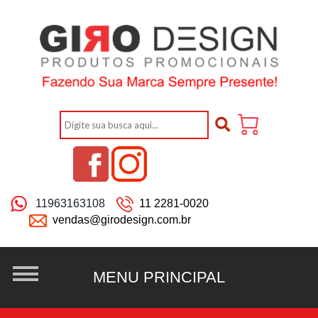
11963163108
11 2281-0020
vendas@girodesign.com.br