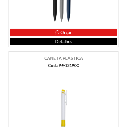
Orçar
Detalhes
CANETA PLÁSTICA
Cod.: P@13190C