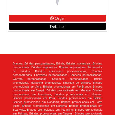
Orçar
Detalhes
Brindes, Brindes personalizados, Brinde, Brindes comerciais, Brindes
promocionais, Brindes corporativos, Brindes empresariais, Fornecedor
de brindes, Brindes comerciais personalizados, Canetas
personalizadas, Chaveiros personalizados, Canecas personalizadas,
Garrafa personalizadas, Squeezes personalizados, Brinde
promocional, Marketing promocional, Empresa de brindes, Brindes
promocionais em Acre, Brindes promocionais em Rio Branco, Brindes
promocionais em Amapá, Brindes promocionais em Macapá, Brindes
promocionais em Amazonas, Brindes promocionais em Manaus,
Brindes promocionais em Pará, Brindes promocionais em Belém,
Brindes promocionais em Rondônia, Brindes promocionais em Porto
Velho, Brindes promocionais em Roraima, Brindes promocionais em
Boa Vista, Brindes promocionais em Tocantins, Brindes promocionais
em Palmas, Brindes promocionais em Alagoas, Brindes promocionais