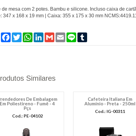
 de mesa com 2 potes. Bambu e silicone. Incluso caixa de cartã
: 347 x 168 x 19 mm | Caixa: 355 x 175 x 30 mm NCMS:4419.1
Compartilhar
Facebook
Twitter
WhatsApp
LinkedIn
Gmail
Email
Line
Tumblr
rodutos Similares
rendedores De Embalagem
Cafeteira Italiana Em
Em Poliestireno - Fumê - 4
Alumínio - Preta - 250ml
Pçs
Cod.: IG-00311
Cod.: PE-04102