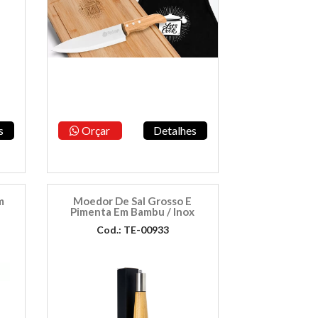
s
Orçar
Detalhes
m
Moedor De Sal Grosso E
Pimenta Em Bambu / Inox
Cod.: TE-00933