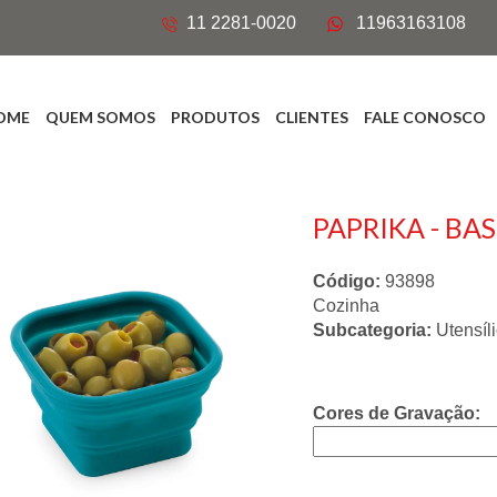
11 2281-0020
11963163108
OME
QUEM SOMOS
PRODUTOS
CLIENTES
FALE CONOSCO
PAPRIKA - BA
Código:
93898
Cozinha
Subcategoria:
Utensíl
Cores de Gravação: