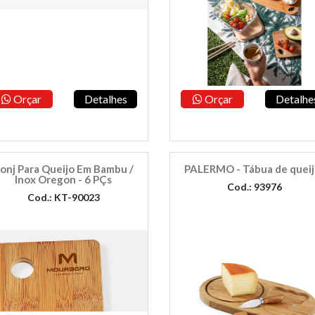
Orçar
Detalhes
Orçar
Detalhe
onj Para Queijo Em Bambu /
PALERMO - Tábua de queij
Inox Oregon - 6 PÇs
Cod.: 93976
Cod.: KT-90023