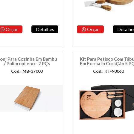
Orçar
Detalhes
Orçar
Detalhe
onj Para Cozinha Em Bambu
Kit Para Petisco Com Táb
/ Polipropileno - 2 PÇs
Em Formato CoraÇão 5 P
Cod.: MB-37003
Cod.: KT-90060