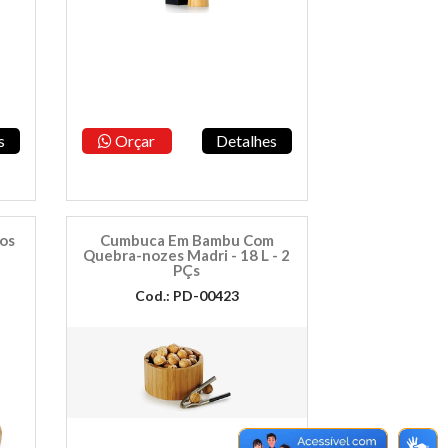
s
Orçar
Detalhes
os
Cumbuca Em Bambu Com
Quebra-nozes Madri - 18 L - 2
PÇs
Cod.: PD-00423