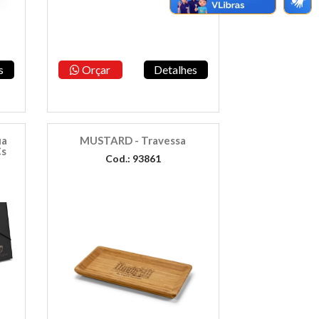
s
Orçar
Detalhes
ua
MUSTARD - Travessa
Çs
Cod.: 93861