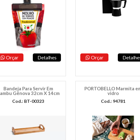
Orçar
Detalhes
Orçar
Detalhe
Bandeja Para Servir Em
PORTOBELLO Marmita e
ambu Gênova 32cm X 14cm
vidro
Cod.: BT-00323
Cod.: 94781