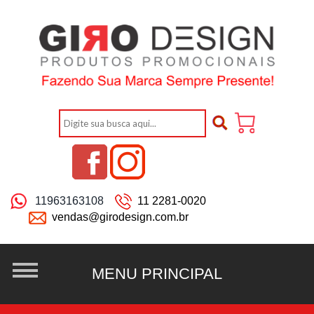
11963163108
11 2281-0020
vendas@girodesign.com.br