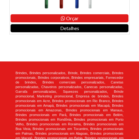
Orçar
Detalhes
Brindes, Brindes personalizados, Brinde, Brindes comerciais, Brindes
promocionais, Brindes corporativos, Brindes empresariais, Fornecedor
de brindes, Brindes comerciais personalizados, Canetas
personalizadas, Chaveiros personalizados, Canecas personalizadas,
Garrafa personalizadas, Squeezes personalizados, Brinde
promocional, Marketing promocional, Empresa de brindes, Brindes
promocionais em Acre, Brindes promocionais em Rio Branco, Brindes
promocionais em Amapá, Brindes promocionais em Macapá, Brindes
promocionais em Amazonas, Brindes promocionais em Manaus,
Brindes promocionais em Pará, Brindes promocionais em Belém,
Brindes promocionais em Rondônia, Brindes promocionais em Porto
Velho, Brindes promocionais em Roraima, Brindes promocionais em
Boa Vista, Brindes promocionais em Tocantins, Brindes promocionais
em Palmas, Brindes promocionais em Alagoas, Brindes promocionais
em Maceió, Brindes promocionais em Bahia, Brindes promocionais em