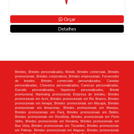
Orçar
Detalhes
Brindes, Brindes personalizados, Brinde, Brindes comerciais, Brindes
promocionais, Brindes corporativos, Brindes empresariais, Fornecedor
de brindes, Brindes comerciais personalizados, Canetas
personalizadas, Chaveiros personalizados, Canecas personalizadas,
Garrafa personalizadas, Squeezes personalizados, Brinde
promocional, Marketing promocional, Empresa de brindes, Brindes
promocionais em Acre, Brindes promocionais em Rio Branco, Brindes
promocionais em Amapá, Brindes promocionais em Macapá, Brindes
promocionais em Amazonas, Brindes promocionais em Manaus,
Brindes promocionais em Pará, Brindes promocionais em Belém,
Brindes promocionais em Rondônia, Brindes promocionais em Porto
Velho, Brindes promocionais em Roraima, Brindes promocionais em
Boa Vista, Brindes promocionais em Tocantins, Brindes promocionais
em Palmas, Brindes promocionais em Alagoas, Brindes promocionais