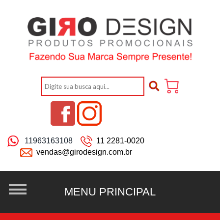
11963163108
11 2281-0020
vendas@girodesign.com.br