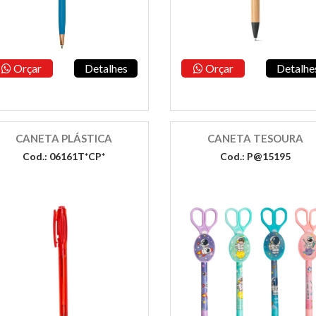
Orçar
Detalhes
Orçar
Detalhe
CANETA PLÁSTICA
CANETA TESOURA
Cod.: 06161T*CP*
Cod.: P@15195