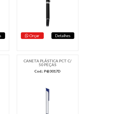
s
Orçar
Detalhes
CANETA PLÁSTICA PCT C/
50 PEÇAS
Cod.: P@3017D