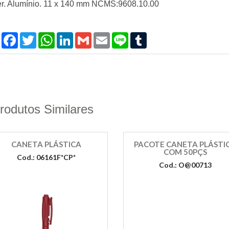
er. Alumínio. 11 x 140 mm NCMS:9608.10.00
Compartilhar
Facebook
Twitter
WhatsApp
LinkedIn
Gmail
Email
Line
Tumblr
rodutos Similares
CANETA PLÁSTICA
PACOTE CANETA PLÁSTI
COM 50PÇS
Cod.: 06161F*CP*
Cod.: O@00713