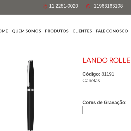
11 2281-0020
11963163108
OME
QUEM SOMOS
PRODUTOS
CLIENTES
FALE CONOSCO
LANDO ROLLER
Código:
81191
Canetas
Cores de Gravação: