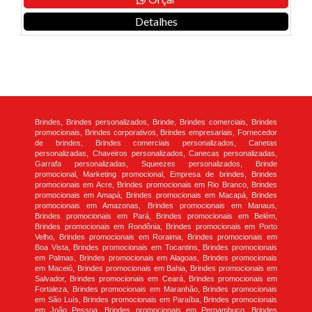
Detalhes
Brindes, Brindes personalizados, Brinde, Brindes comerciais, Brindes
promocionais, Brindes corporativos, Brindes empresariais, Fornecedor
de brindes, Brindes comerciais personalizados, Canetas
personalizadas, Chaveiros personalizados, Canecas personalizadas,
Garrafa personalizadas, Squeezes personalizados, Brinde
promocional, Marketing promocional, Empresa de brindes, Brindes
promocionais em Acre, Brindes promocionais em Rio Branco, Brindes
promocionais em Amapá, Brindes promocionais em Macapá, Brindes
promocionais em Amazonas, Brindes promocionais em Manaus,
Brindes promocionais em Pará, Brindes promocionais em Belém,
Brindes promocionais em Rondônia, Brindes promocionais em Porto
Velho, Brindes promocionais em Roraima, Brindes promocionais em
Boa Vista, Brindes promocionais em Tocantins, Brindes promocionais
em Palmas, Brindes promocionais em Alagoas, Brindes promocionais
em Maceió, Brindes promocionais em Bahia, Brindes promocionais em
Salvador, Brindes promocionais em Ceará, Brindes promocionais em
Fortaleza, Brindes promocionais em Maranhão, Brindes promocionais
em São Luís, Brindes promocionais em Paraíba, Brindes promocionais
em João Pessoa, Brindes promocionais em Pernambuco, Brindes