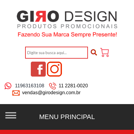
11963163108
11 2281-0020
vendas@girodesign.com.br